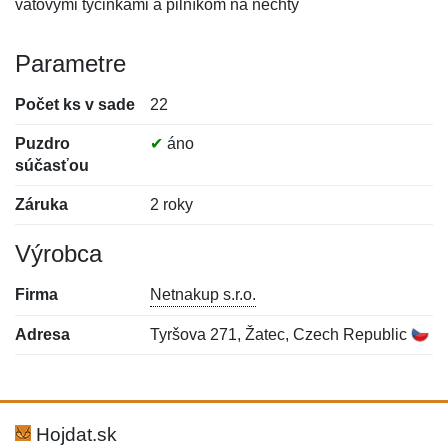
vatovými tyčinkami a pilníkom na nechty
Parametre
Počet ks v sade
22
Puzdro
✔
áno
súčasťou
Záruka
2 roky
Výrobca
Firma
Netnakup s.r.o.
Adresa
Tyršova 271, Žatec, Czech Republic
Nová recenzia
Nová otázka
Hodnotenie:
Meno:
*
*
Hojdat.sk