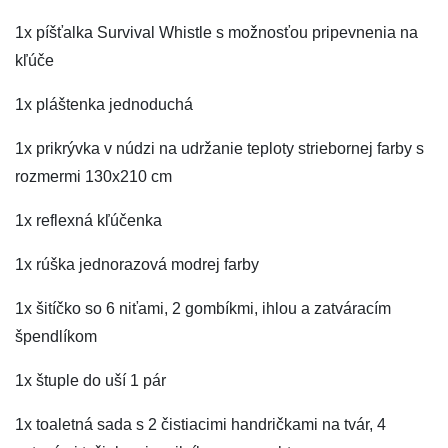
1x píšťalka Survival Whistle s možnosťou pripevnenia na
kľúče
1x pláštenka jednoduchá
1x prikrývka v núdzi na udržanie teploty striebornej farby s
rozmermi 130x210 cm
1x reflexná kľúčenka
1x rúška jednorazová modrej farby
1x šitíčko so 6 niťami, 2 gombíkmi, ihlou a zatváracím
špendlíkom
1x štuple do uší 1 pár
1x toaletná sada s 2 čistiacimi handričkami na tvár, 4