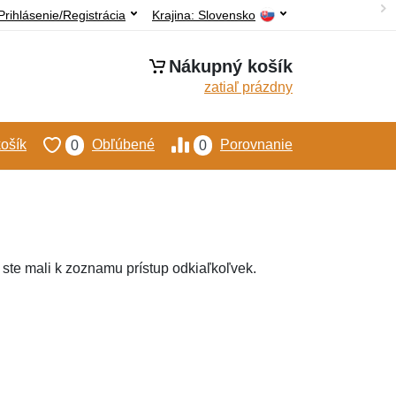
Prihlásenie/Registrácia
Krajina:
Slovensko
Nákupný košík
zatiaľ prázdny
ošík
Obľúbené
Porovnanie
0
0
 ste mali k zoznamu prístup odkiaľkoľvek.