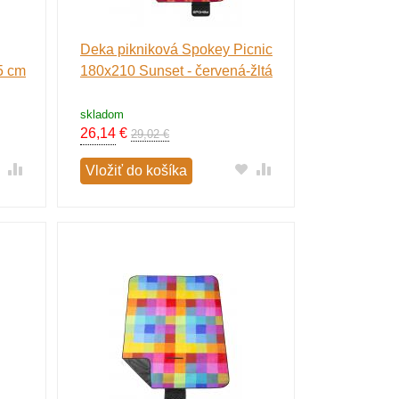
Deka pikniková Spokey Picnic
5 cm
180x210 Sunset - červená-žltá
skladom
26,14
€
29,02 €
Vložiť do košíka