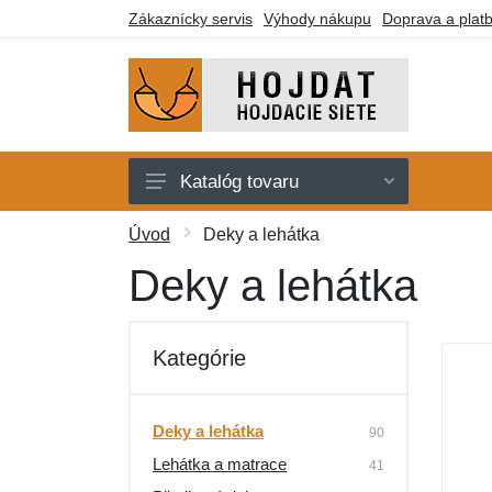
Zákaznícky servis
Výhody nákupu
Doprava a plat
Katalóg tovaru
Hojdacie siete
Úvod
Deky a lehátka
Hojdacie kreslá
Deky a lehátka
Stojany
Deky a lehátka
Kategórie
Montážne prvky
Darčekové poukazy
Deky a lehátka
90
Lehátka a matrace
Výpredaj
41