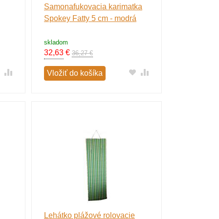
Samonafukovacia karimatka
Spokey Fatty 5 cm - modrá
skladom
32,63
€
36,27 €
Vložiť do košíka
Lehátko plážové rolovacie