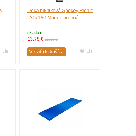
ay
Deka pikniková Spokey Picnic
130x150 Moor - farebná
skladom
13,78
€
15,30 €
Vložiť do košíka