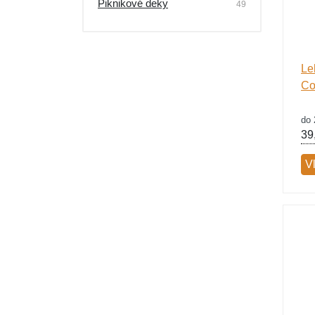
Piknikové deky
49
Le
Co
do 
39
V