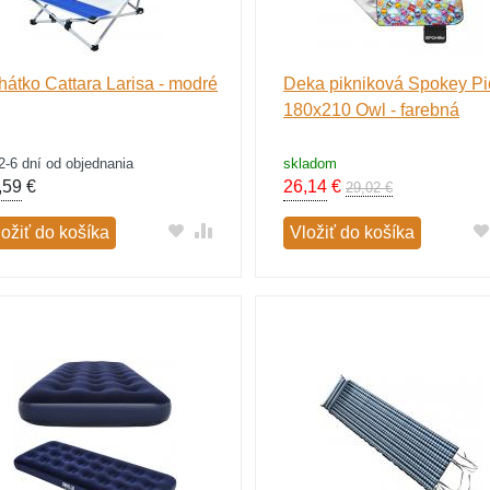
hátko Cattara Larisa - modré
Deka pikniková Spokey Pi
180x210 Owl - farebná
2-6 dní od objednania
skladom
,59
€
26,14
€
29,02 €
ložiť do košíka
Vložiť do košíka