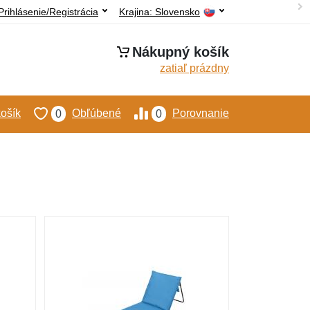
Prihlásenie/Registrácia
Krajina:
Slovensko
Nákupný košík
zatiaľ prázdny
ošík
Obľúbené
Porovnanie
0
0