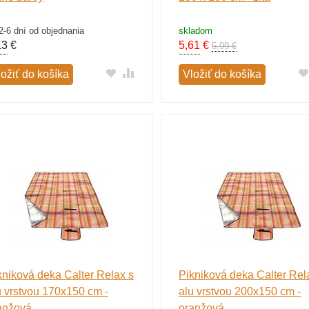
2-6 dní od objednania
skladom
13
€
5,61
€
5,99 €
ložiť do košíka
Vložiť do košíka
kniková deka Calter Relax s
Pikniková deka Calter Rel
u vrstvou 170x150 cm -
alu vrstvou 200x150 cm -
anžová
oranžová