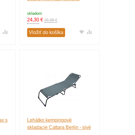
skladom
24,30
€
26,98 €
Vložiť do košíka
ax s
Lehátko kempingové
skladacie Cattara Berlin - sivé