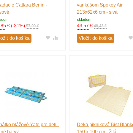
ladacie Cattara Berlin -
vankúšom Spokey Air
ivové
213x62x6 cm - sivá
ladom
skladom
,85
€
(-31%)
43,57
€
57,99 €
48,43 €
ložiť do košíka
Vložiť do košíka
hátko plážové Yate pre deti -
Deka pikniková Bist Blank
zné barvy
150 x 100 cm - žltá