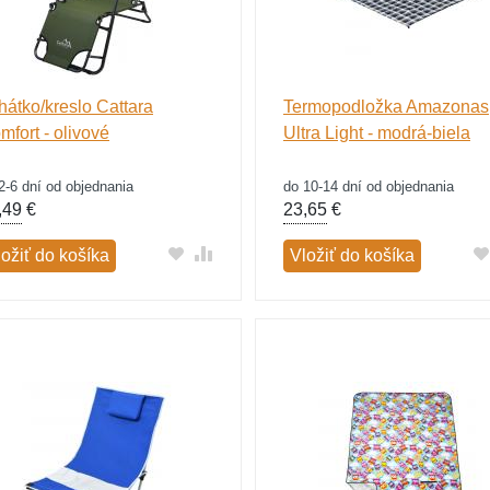
hátko/kreslo Cattara
Termopodložka Amazonas
mfort - olivové
Ultra Light - modrá-biela
2-6 dní od objednania
do 10-14 dní od objednania
,49
€
23,65
€
ložiť do košíka
Vložiť do košíka