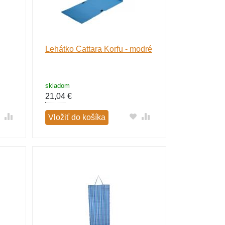
Lehátko Cattara Korfu - modré
skladom
21,04
€
Vložiť do košíka