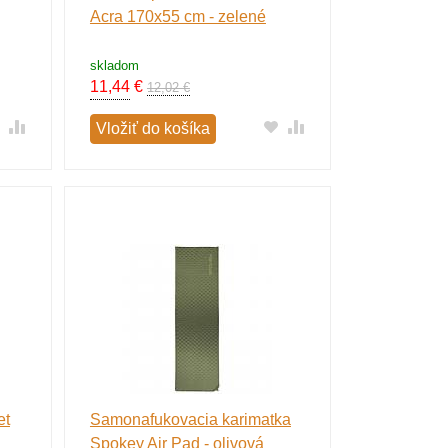
Acra 170x55 cm - zelené
skladom
11,44
€
12,02 €
Vložiť do košíka
et
Samonafukovacia karimatka
Spokey Air Pad - olivová