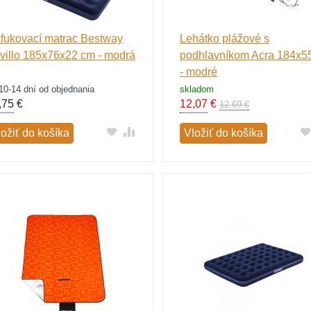
fukovací matrac Bestway
Lehátko plážové s
villo 185x76x22 cm - modrá
podhlavníkom Acra 184x5
- modré
10-14 dní od objednania
skladom
,75
€
12,07
€
12,69 €
ložiť do košíka
Vložiť do košíka