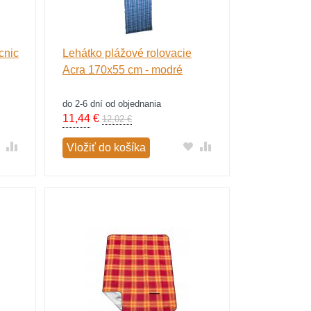
cnic
Lehátko plážové rolovacie
Acra 170x55 cm - modré
do 2-6 dní od objednania
11,44
€
12,02 €
Vložiť do košíka