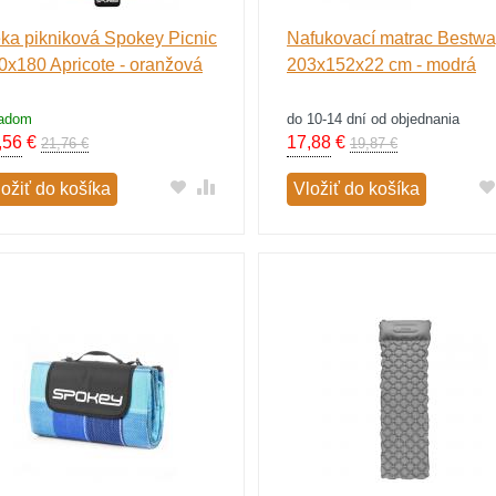
ka pikniková Spokey Picnic
Nafukovací matrac Bestw
0x180 Apricote - oranžová
203x152x22 cm - modrá
ladom
do 10-14 dní od objednania
,56
€
17,88
€
21,76 €
19,87 €
ložiť do košíka
Vložiť do košíka