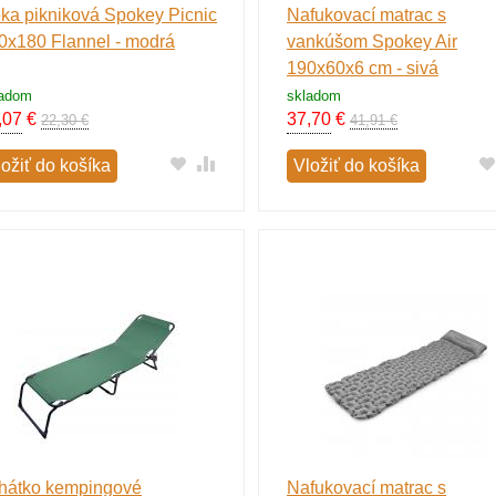
ka pikniková Spokey Picnic
Nafukovací matrac s
0x180 Flannel - modrá
vankúšom Spokey Air
190x60x6 cm - sivá
ladom
skladom
,07
€
37,70
€
22,30 €
41,91 €
ložiť do košíka
Vložiť do košíka
hátko kempingové
Nafukovací matrac s