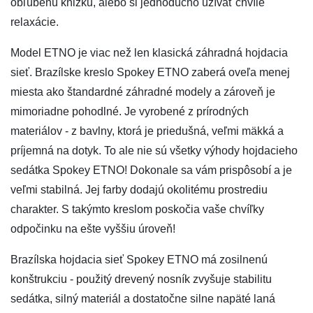
obľúbenú knižku, alebo si jednoducho užívať chvíle
relaxácie.
Model ETNO je viac než len klasická záhradná hojdacia
sieť. Brazílske kreslo Spokey ETNO zaberá oveľa menej
miesta ako štandardné záhradné modely a zároveň je
mimoriadne pohodlné. Je vyrobené z prírodných
materiálov - z bavlny, ktorá je priedušná, veľmi mäkká a
príjemná na dotyk. To ale nie sú všetky výhody hojdacieho
sedátka Spokey ETNO! Dokonale sa vám prispôsobí a je
veľmi stabilná. Jej farby dodajú okolitému prostrediu
charakter. S takýmto kreslom poskočia vaše chvíľky
odpočinku na ešte vyššiu úroveň!
Brazílska hojdacia sieť Spokey ETNO má zosilnenú
konštrukciu - použitý drevený nosník zvyšuje stabilitu
sedátka, silný materiál a dostatočne silne napäté laná