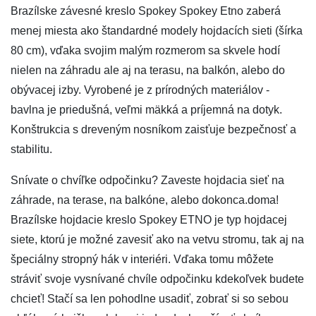
Brazílske závesné kreslo Spokey Spokey Etno zaberá
menej miesta ako štandardné modely hojdacích sieti (šírka
80 cm), vďaka svojim malým rozmerom sa skvele hodí
nielen na záhradu ale aj na terasu, na balkón, alebo do
obývacej izby. Vyrobené je z prírodných materiálov -
bavlna je priedušná, veľmi mäkká a príjemná na dotyk.
Konštrukcia s dreveným nosníkom zaisťuje bezpečnosť a
stabilitu.
Snívate o chvíľke odpočinku? Zaveste hojdacia sieť na
záhrade, na terase, na balkóne, alebo dokonca.doma!
Brazílske hojdacie kreslo Spokey ETNO je typ hojdacej
siete, ktorú je možné zavesiť ako na vetvu stromu, tak aj na
špeciálny stropný hák v interiéri. Vďaka tomu môžete
stráviť svoje vysnívané chvíle odpočinku kdekoľvek budete
chcieť! Stačí sa len pohodlne usadiť, zobrať si so sebou