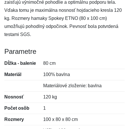
zaisťujú výnimočné pohodlie a optimálnu podporu tela.
Vďaka tomu je maximálna nosnosť hojdacieho kresla 120
kg. Rozmery hamaky Spokey ETNO (80 x 100 cm)
umožňujú pohodlný odpočinok. Pevnosť bola potvrdená
testami SGS.
Parametre
Dĺžka - balenie
80 cm
Materiál
100% bavlna
Materiálové zloženie: bavlna
Nosnosť
120 kg
Počet osôb
1
Rozmery
100 x 80 x 80 cm