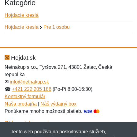
Kategórie
Hojdacie kreslá
Hojdacie kreslá
Pre 1 osobu
Nová recenzia
Nová otázka
Hodnotenie:
Meno:
*
*
Hojdat.sk
Netnakup s.r.o., Tyršova 271, 43801 Žatec, Česká
republika
Meno:
E-mail:
*
*
✉
info@netnakup.sk
☎
+421 222 205 186
(Po-Pi 8:00-16:30)
Kontaktný formulár
Naša predajňa
|
Náš výdajný box
E-mail:
*
Ponúkame mnoho možností platieb.
Správa
*
Zákaznícky servis
Tento web používa na poskytovanie služieb,
Novinky emailom