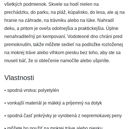
všetkých podmienok. Skvele sa hodí nielen na
prechádzku, do parku, na pláž, kúpalisko, do lesa, ale aj na
hranie na záhrade, na trávniku alebo na lúke. Nahradí
deku, a pritom je oveľa odolnejšia a praktickejšia. Úplne
nenahraditeľný pri kempovaní. Vodotesné dno chráni pred
premoknutím, takže môžete sedieť na podložke rozloženej
na mokrej tráve alebo vlhkom piesku bez toho, aby ste sa
museli báť, že si oblečenie namočíte alebo ušpiníte.
Vlastnosti
• spodná vrstva: polyetylén
• vonkajší materiál je mäkký a príjemný na dotyk
• spodná časť prikrývky je vyrobená z nepremokavej peny
• môžete ho použiť na mokrej tráve alebo piesku