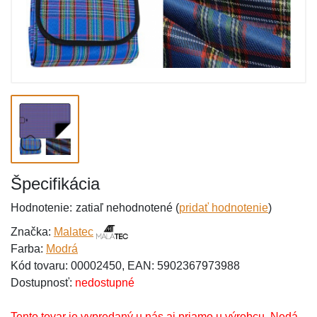
Špecifikácia
Hodnotenie:
zatiaľ nehodnotené (
pridať hodnotenie
)
Značka:
Malatec
Farba:
Modrá
Kód tovaru: 00002450, EAN: 5902367973988
Dostupnosť:
nedostupné
Tento tovar je vypredaný u nás aj priamo u výrobcu. Nedá