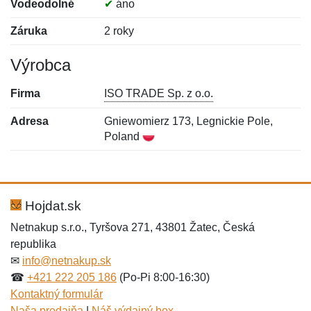
Vodeodolné
✔
áno
Záruka
2 roky
Výrobca
Firma
ISO TRADE Sp. z o.o.
Adresa
Gniewomierz 173, Legnickie Pole,
Poland
Nová recenzia
Nová otázka
Hodnotenie:
Meno:
*
*
Hojdat.sk
Netnakup s.r.o., Tyršova 271, 43801 Žatec, Česká
republika
Meno:
E-mail:
*
*
✉
info@netnakup.sk
☎
+421 222 205 186
(Po-Pi 8:00-16:30)
Kontaktný formulár
Naša predajňa
|
Náš výdajný box