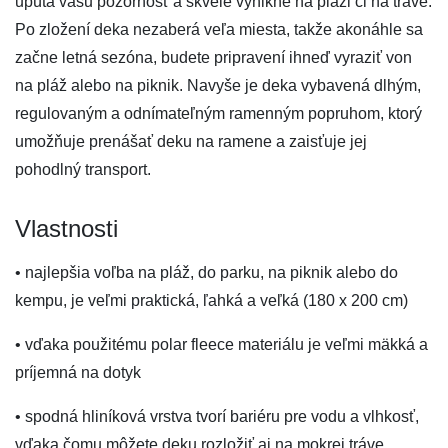
upúta vašu pozornosť a skvele vynikne na pláži či na tráve.
Po zložení deka nezaberá veľa miesta, takže akonáhle sa
začne letná sezóna, budete pripravení ihneď vyraziť von
na pláž alebo na piknik. Navyše je deka vybavená dlhým,
regulovaným a odnímateľným ramenným popruhom, ktorý
umožňuje prenášať deku na ramene a zaisťuje jej
pohodlný transport.
Vlastnosti
• najlepšia voľba na pláž, do parku, na piknik alebo do
kempu, je veľmi praktická, ľahká a veľká (180 x 200 cm)
• vďaka použitému polar fleece materiálu je veľmi mäkká a
príjemná na dotyk
• spodná hliníková vrstva tvorí bariéru pre vodu a vlhkosť,
vďaka čomu môžete deku rozložiť aj na mokrej tráve