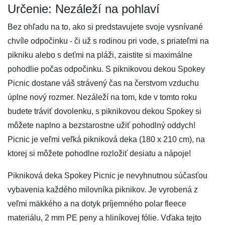
Určenie: Nezáleží na pohlaví
Bez ohľadu na to, ako si predstavujete svoje vysnívané
chvíle odpočinku - či už s rodinou pri vode, s priateľmi na
pikniku alebo s deťmi na pláži, zaistite si maximálne
pohodlie počas odpočinku. S piknikovou dekou Spokey
Picnic dostane váš strávený čas na čerstvom vzduchu
úplne nový rozmer. Nezáleží na tom, kde v tomto roku
budete tráviť dovolenku, s piknikovou dekou Spokey si
môžete naplno a bezstarostne užiť pohodlný oddych!
Picnic je veľmi veľká pikniková deka (180 x 210 cm), na
ktorej si môžete pohodlne rozložiť desiatu a nápoje!
Pikniková deka Spokey Picnic je nevyhnutnou súčasťou
vybavenia každého milovníka piknikov. Je vyrobená z
veľmi mäkkého a na dotyk príjemného polar fleece
materiálu, 2 mm PE peny a hliníkovej fólie. Vďaka tejto