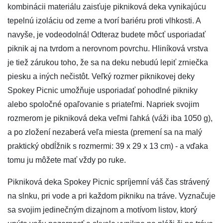
kombinácii materiálu zaisťuje pikniková deka vynikajúcu
tepelnú izoláciu od zeme a tvorí bariéru proti vlhkosti. A
navyše, je vodeodolná! Odteraz budete môcť usporiadať
piknik aj na tvrdom a nerovnom povrchu. Hliníková vrstva
je tiež zárukou toho, že sa na deku nebudú lepiť zrniečka
piesku a iných nečistôt. Veľký rozmer piknikovej deky
Spokey Picnic umožňuje usporiadať pohodlné pikniky
alebo spoločné opaľovanie s priateľmi. Napriek svojim
rozmerom je pikniková deka veľmi ľahká (váži iba 1050 g),
a po zložení nezaberá veľa miesta (premení sa na malý
praktický obdĺžnik s rozmermi: 39 x 29 x 13 cm) - a vďaka
tomu ju môžete mať vždy po ruke.
Pikniková deka Spokey Picnic spríjemní váš čas strávený
na slnku, pri vode a pri každom pikniku na tráve. Vyznačuje
sa svojim jedinečným dizajnom a motívom listov, ktorý