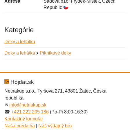
Adresa
Sadová 618, Frýdek-Místek, Czech
Republic
Kategórie
Deky a lehátka
Deky a lehátka
Piknikové deky
Nová recenzia
Nová otázka
Hodnotenie:
Meno:
*
*
Hojdat.sk
Netnakup s.r.o., Tyršova 271, 43801 Žatec, Česká
republika
Meno:
E-mail:
*
*
✉
info@netnakup.sk
☎
+421 222 205 186
(Po-Pi 8:00-16:30)
Kontaktný formulár
Naša predajňa
|
Náš výdajný box