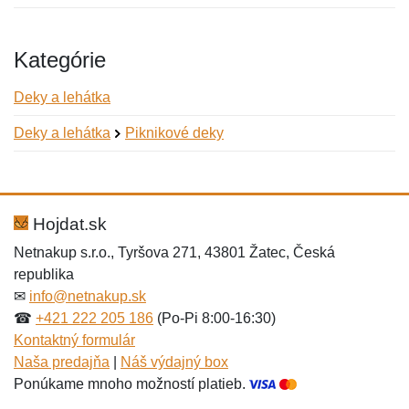
Kategórie
Deky a lehátka
Deky a lehátka
Piknikové deky
Nová recenzia
Nová otázka
Hodnotenie:
Meno:
*
*
Hojdat.sk
Netnakup s.r.o., Tyršova 271, 43801 Žatec, Česká
republika
Meno:
E-mail:
*
*
✉
info@netnakup.sk
☎
+421 222 205 186
(Po-Pi 8:00-16:30)
Kontaktný formulár
Naša predajňa
|
Náš výdajný box
E-mail:
*
Ponúkame mnoho možností platieb.
Správa
*