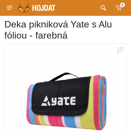
0
Deka pikniková Yate s Alu
fóliou - farebná