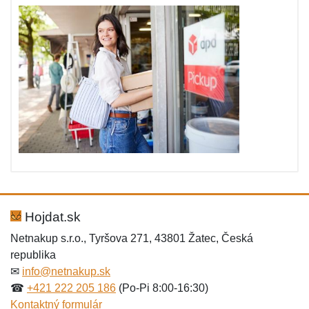
Hojdat.sk
Netnakup s.r.o., Tyršova 271, 43801 Žatec, Česká
republika
✉
info@netnakup.sk
☎
+421 222 205 186
(Po-Pi 8:00-16:30)
Kontaktný formulár