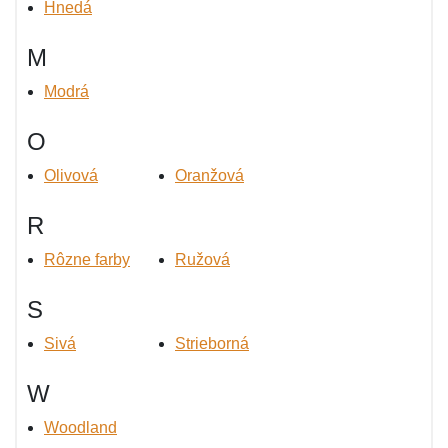
Hnedá
M
Modrá
O
Olivová
Oranžová
R
Rôzne farby
Ružová
S
Sivá
Strieborná
W
Woodland