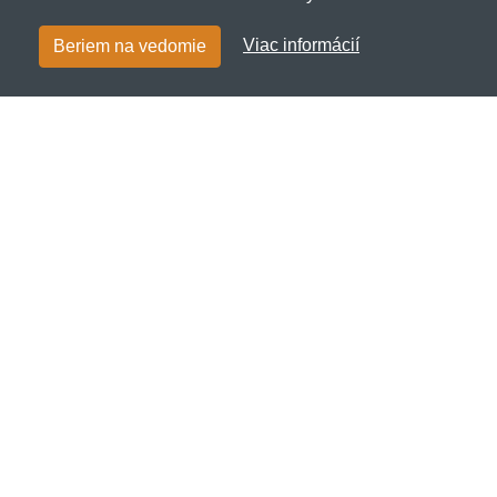
Viac informácií
Beriem na vedomie
Hojdat.sk
Netnakup s.r.o., Tyršova 271, 43801 Žatec, Česká
republika
✉
info@netnakup.sk
☎
+421 222 205 186
(Po-Pi 8:00-16:30)
Kontaktný formulár
Naša predajňa
|
Náš výdajný box
Ponúkame mnoho možností platieb.
Zákaznícky servis
Novinky emailom