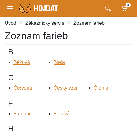
0
Úvod
Zákaznícky servis
Zoznam farieb
Zoznam farieb
B
Béžová
Biela
C
Červená
Český vzor
Čierna
F
Farebné
Fialová
H