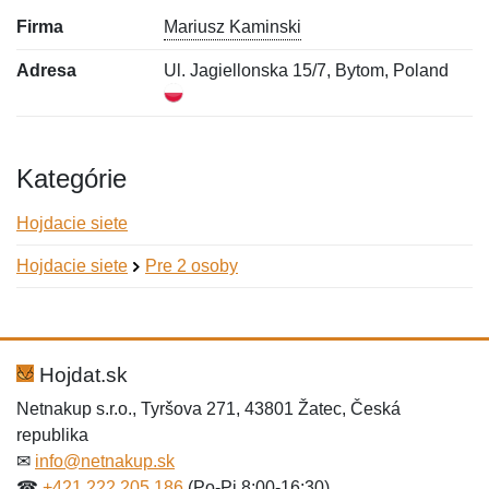
Firma
Mariusz Kaminski
Adresa
Ul. Jagiellonska 15/7, Bytom, Poland
Kategórie
Hojdacie siete
Hojdacie siete
Pre 2 osoby
Nová recenzia
Nová otázka
Hodnotenie:
Meno:
*
*
Hojdat.sk
Netnakup s.r.o., Tyršova 271, 43801 Žatec, Česká
republika
Meno:
E-mail:
*
*
✉
info@netnakup.sk
☎
+421 222 205 186
(Po-Pi 8:00-16:30)