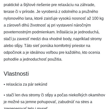
praktické a štýlové riešenie pre relaxáciu na záhrade,
terase či v prírode. Je vyrobená z odolného a pružného
nylonového lana, ktoré zaisťuje vysokú nosnosť až 100 kg
a zároveň dlhú životnosť aj pri vystavení náročným
poveternostným podmienkam. Inštalácia je jednoduchá,
stačí ju zavesiť medzi dva vhodné body, napríklad stromy
alebo stĺpy. Táto sieť ponúka komfortný priestor na
odpočinok a je ideálnou voľbou pre každého, kto ocenia
pohodlie a jednoduchosť použitia.
Vlastnosti
• relaxácia za pár sekúnd
• stačí len dva stromy či stĺpy a počas niekoľkých okamihov
je možné sa jemne pohupovať, zabudnúť na stres a
zregenerovať telo i myseľ