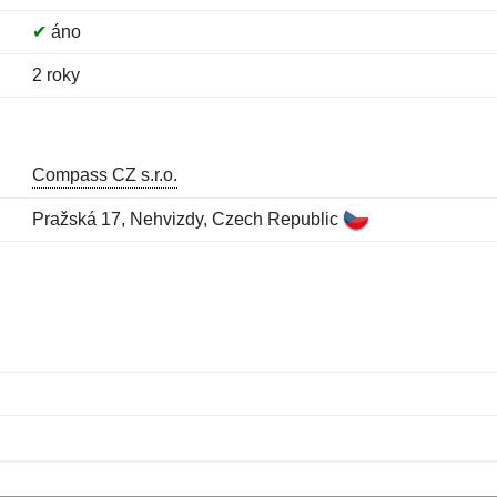
✔
áno
2 roky
Compass CZ s.r.o.
Pražská 17, Nehvizdy, Czech Republic
Meno:
E-mail:
*
*
E-mail:
*