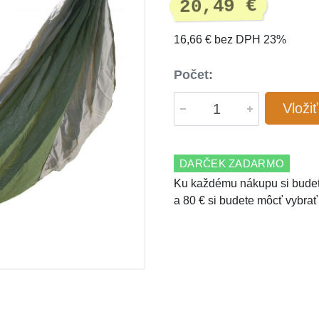
20,49 €
16,66 € bez DPH 23%
Počet:
Vloži
DARČEK ZADARMO
Ku každému nákupu si budet
a 80 € si budete môcť vybrať