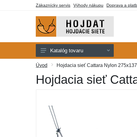
Zákaznícky servis
Výhody nákupu
Doprava a plat
Katalóg tovaru
Hojdacie siete
Úvod
Hojdacia sieť Cattara Nylon 275x137 
Hojdacie kreslá
Hojdacia sieť Catt
Stojany
Deky a lehátka
Montážne prvky
Darčekové poukazy
Výpredaj