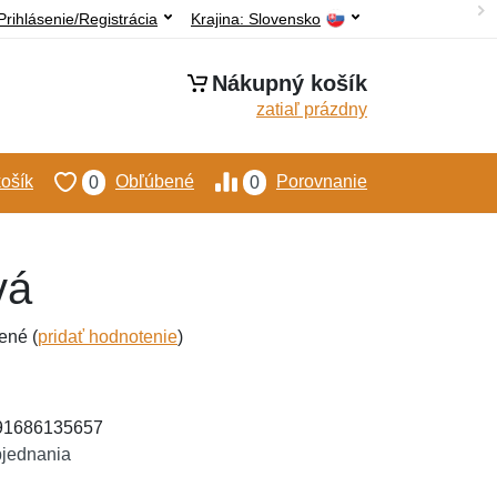
Prihlásenie/Registrácia
Krajina:
Slovensko
Nákupný košík
zatiaľ prázdny
ošík
Obľúbené
Porovnanie
0
0
vá
ené (
pridať hodnotenie
)
591686135657
bjednania