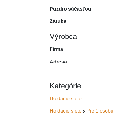
Puzdro súčasťou
Záruka
Výrobca
Firma
Adresa
Kategórie
Hojdacie siete
Hojdacie siete
Pre 1 osobu
Nová recenzia
Nová otázka
Hodnotenie:
Meno:
*
*