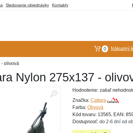
ba
Sledovanie objednávky
Kontakty
Nákupný k
0
- olivová
ara Nylon 275x137 - olivo
Hodnotenie:
zatiaľ nehodnot
Značka:
Cattara
Farba:
Olivová
Kód tovaru: 13565, EAN: 8
Dostupnosť:
do 2-6 dní od o