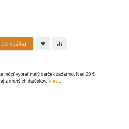
ť do košíka
e môcť vybrať malý darček zadarmo. Nad 20 €
 aj z drahších darčekov.
Viac...