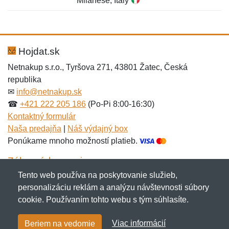
Milanese, Italy
Nová recenzia
Nová otázka
Hodnotenie:
Meno:
*
*
Hojdat.sk
Netnakup s.r.o., Tyršova 271, 43801 Žatec, Česká
republika
Meno:
E-mail:
*
*
✉
info@netnakup.sk
☎
+421 222 205 186
(Po-Pi 8:00-16:30)
Kontaktný formulár
Naša predajňa
|
Náš výdajný box
E-mail:
*
Ponúkame mnoho možností platieb.
Správa
*
Zákaznícky servis
Tento web používa na poskytovanie služieb,
Novinky emailom
personalizáciu reklám a analýzu návštevnosti súbory
Správa
*
cookie. Používaním tohto webu s tým súhlasíte.
Copyright © 2007-2026 (19 rokov s vami)
Netnakup.sk
&
Viac informácií
Beriem na vedomie