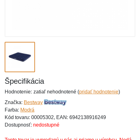
Špecifikácia
Hodnotenie:
zatiaľ nehodnotené (
pridať hodnotenie
)
Značka:
Bestway
Farba:
Modrá
Kód tovaru: 00005302, EAN: 6942138916249
Dostupnosť:
nedostupné
Tento tovar je vypredaný u nás aj priamo u výrobcu. Nedá