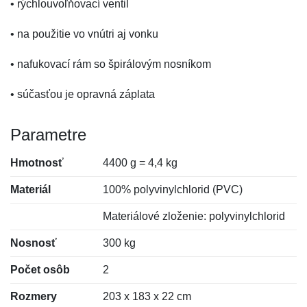
• rýchlouvoľňovací ventil
• na použitie vo vnútri aj vonku
• nafukovací rám so špirálovým nosníkom
• súčasťou je opravná záplata
Parametre
Hmotnosť
4400 g = 4,4 kg
Materiál
100% polyvinylchlorid (PVC)
Materiálové zloženie: polyvinylchlorid
Nosnosť
300 kg
Počet osôb
2
Rozmery
203 x 183 x 22 cm