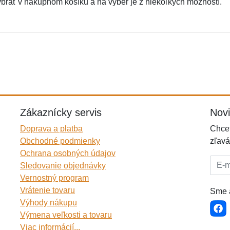
ybrať v nákupnom košíku a na výber je z niekoľkých možností.
Zákaznícky servis
Nov
Doprava a platba
Chcet
Obchodné podmienky
zľavá
Ochrana osobných údajov
E-mai
Sledovanie objednávky
Vernostný program
Vrátenie tovaru
Sme a
Výhody nákupu
Výmena veľkosti a tovaru
Viac informácií...