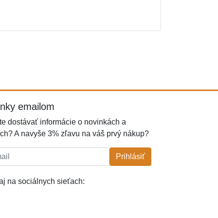
inky emailom
e dostávať informácie o novinkách a
ch? A navyše 3% zľavu na váš prvý nákup?
l:
Prihlásiť
j na sociálnych sieťach: