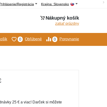
Prihlásenie/Registrácia
Krajina:
Slovensko
Nákupný košík
zatiaľ prázdny
ošík
Obľúbené
Porovnanie
0
0
€
dnávky 25 € a viac! Darček si môžete