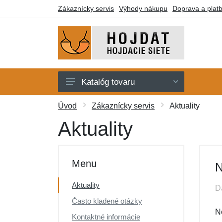
Zákaznícky servis
Výhody nákupu
Doprava a plat
Katalóg tovaru
Hojdacie siete
Úvod
Zákaznícky servis
Aktuality
Hojdacie kreslá
Aktuality
Stojany
Deky a lehátka
Menu
N
Montážne prvky
Aktuality
D
Darčekové poukazy
Často kladené otázky
Výpredaj
N
Kontaktné informácie