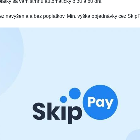
plátky sa vám strhnú automaticky o 30 a 60 dní.
ez navýšenia a bez poplatkov. Min. výška objednávky cez SkipP