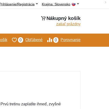
Prihlásenie/Registrácia
Krajina:
Slovensko
Nákupný košík
zatiaľ prázdny
ošík
Obľúbené
Porovnanie
0
0
vú tretinu zaplatíte ihneď, zvyšné