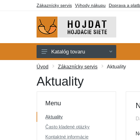
Zákaznícky servis
Výhody nákupu
Doprava a plat
Katalóg tovaru
Hojdacie siete
Úvod
Zákaznícky servis
Aktuality
Hojdacie kreslá
Aktuality
Stojany
Deky a lehátka
Menu
N
Montážne prvky
Aktuality
D
Darčekové poukazy
Často kladené otázky
Výpredaj
N
Kontaktné informácie