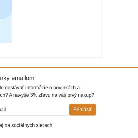
inky emailom
e dostávať informácie o novinkách a
ch? A navyše 3% zľavu na váš prvý nákup?
l:
Prihlásiť
j na sociálnych sieťach: