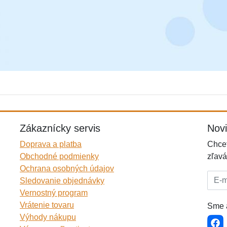
Zákaznícky servis
Nov
Doprava a platba
Chcet
Obchodné podmienky
zľavá
Ochrana osobných údajov
E-mai
Sledovanie objednávky
Vernostný program
Vrátenie tovaru
Sme a
Výhody nákupu