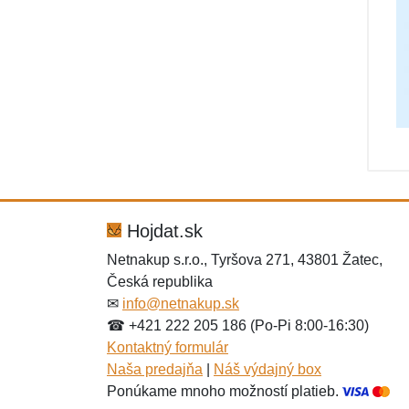
Hojdat.sk
Netnakup s.r.o., Tyršova 271, 43801 Žatec,
Česká republika
✉
info@netnakup.sk
☎ +421 222 205 186 (Po-Pi 8:00-16:30)
Kontaktný formulár
Naša predajňa
|
Náš výdajný box
Ponúkame mnoho možností platieb.