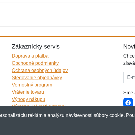
Meno:
E-mail:
*
*
E-mail:
*
Zákaznícky servis
Nov
Doprava a platba
Chcet
Obchodné podmienky
zľavá
Ochrana osobných údajov
E-mai
Sledovanie objednávky
Vernostný program
Vrátenie tovaru
Sme a
Výhody nákupu
Výmena veľkosti a tovaru
Viac informácií...
rsonalizáciu reklám a analýzu návštevnosti súbory cookie. Pou
akup.sk
&
NetIQ
. Všetky práva vyhradené.