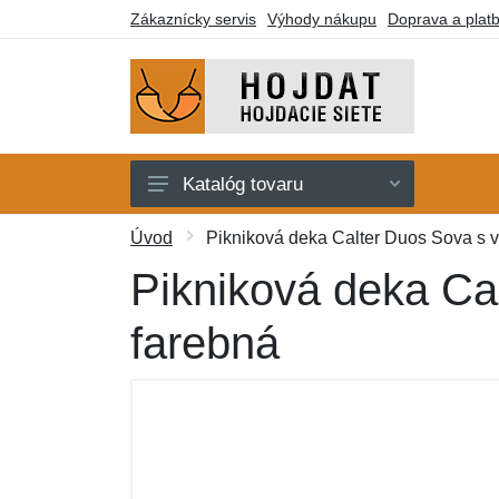
Zákaznícky servis
Výhody nákupu
Doprava a plat
Katalóg tovaru
Hojdacie siete
Úvod
Pikniková deka Calter Duos Sova s v
Hojdacie kreslá
Pikniková deka Ca
Stojany
farebná
Deky a lehátka
Montážne prvky
Darčekové poukazy
Výpredaj