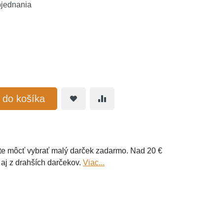
bjednania
ť do košíka
e môcť vybrať malý darček zadarmo. Nad 20 €
 aj z drahších darčekov.
Viac...