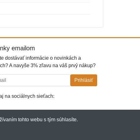
inky emailom
e dostávať informácie o novinkách a
ch? A navyše 3% zľavu na váš prvý nákup?
l:
Prihlásiť
j na sociálnych sieťach:
žívaním tohto webu s tým súhlasíte.