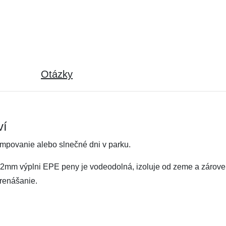
Otázky
ví
empovanie alebo slnečné dni v parku.
 a 2mm výplni EPE peny je vodeodolná, izoluje od zeme a zárove
prenášanie.