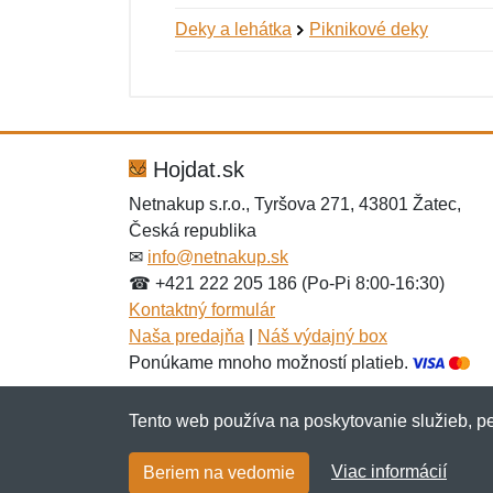
Deky a lehátka
Piknikové deky
Nová recenzia
Nová otázka
Hodnotenie:
Meno:
*
*
Hojdat.sk
Netnakup s.r.o., Tyršova 271, 43801 Žatec,
Česká republika
Správa
Správa
*
*
✉
info@netnakup.sk
☎ +421 222 205 186 (Po-Pi 8:00-16:30)
Kontaktný formulár
Naša predajňa
|
Náš výdajný box
Ponúkame mnoho možností platieb.
Tento web používa na poskytovanie služieb, pe
Pridať
Pridať
Viac informácií
Beriem na vedomie
Copyright © 2007-2026 (19 rokov s vami)
Netn