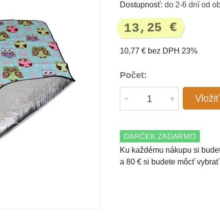
Dostupnosť:
do 2-6 dní od o
13,25 €
10,77 € bez DPH 23%
Počet:
Vloži
DARČEK ZADARMO
Ku každému nákupu si budet
a 80 € si budete môcť vybrať