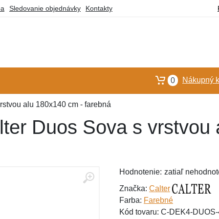
ba
Sledovanie objednávky
Kontakty
Nákupný k
0
rstvou alu 180x140 cm - farebná
lter Duos Sova s vrstvou
Hodnotenie:
zatiaľ nehodnot
Značka:
Calter
Farba:
Farebné
Kód tovaru: C-DEK4-DUOS-