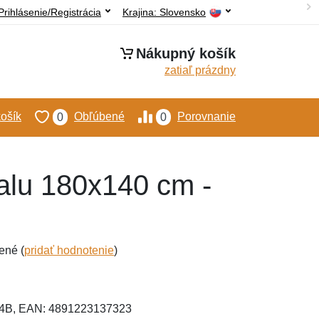
Prihlásenie/Registrácia
Krajina:
Slovensko
Nákupný košík
zatiaľ prázdny
ošík
Obľúbené
Porovnanie
0
0
 alu 180x140 cm -
ené (
pridať hodnotenie
)
4B, EAN: 4891223137323