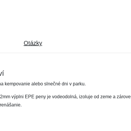
Otázky
ví
na kempovanie alebo slnečné dni v parku.
 a 2mm výplni EPE peny je vodeodolná, izoluje od zeme a zárove
prenášanie.