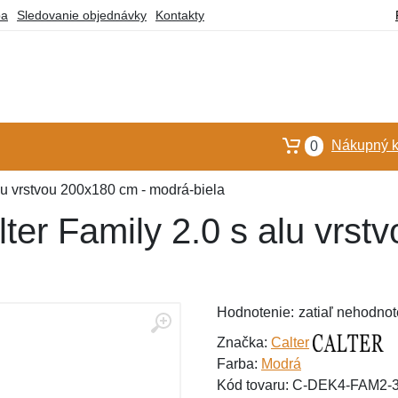
ba
Sledovanie objednávky
Kontakty
Nákupný k
0
lu vrstvou 200x180 cm - modrá-biela
ter Family 2.0 s alu vrst
Hodnotenie:
zatiaľ nehodnot
Značka:
Calter
Farba:
Modrá
Kód tovaru: C-DEK4-FAM2-