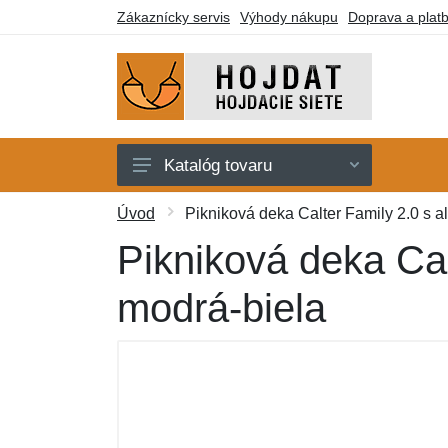
Zákaznícky servis
Výhody nákupu
Doprava a plat
Katalóg tovaru
Hojdacie siete
Úvod
Pikniková deka Calter Family 2.0 s a
Hojdacie kreslá
Pikniková deka Cal
Stojany
modrá-biela
Deky a lehátka
Montážne prvky
Darčekové poukazy
Výpredaj