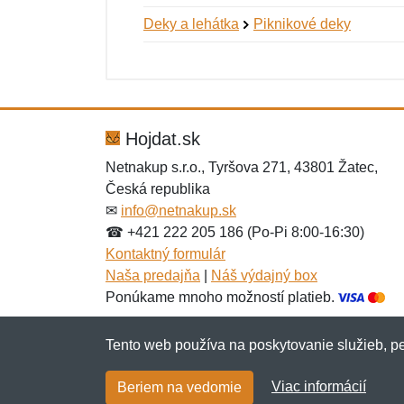
Deky a lehátka
Piknikové deky
Nová recenzia
Nová otázka
Hodnotenie:
Meno:
*
*
Hojdat.sk
Netnakup s.r.o., Tyršova 271, 43801 Žatec,
Česká republika
Správa
Správa
*
*
✉
info@netnakup.sk
☎ +421 222 205 186 (Po-Pi 8:00-16:30)
Kontaktný formulár
Naša predajňa
|
Náš výdajný box
Ponúkame mnoho možností platieb.
Tento web používa na poskytovanie služieb, pe
Pridať
Pridať
Viac informácií
Beriem na vedomie
Copyright © 2007-2026 (19 rokov s vami)
Netn