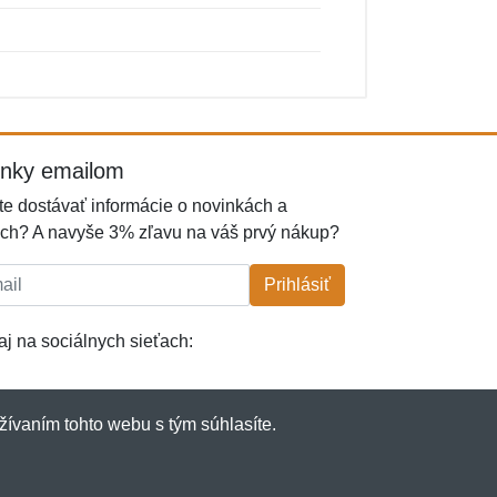
inky emailom
e dostávať informácie o novinkách a
ch? A navyše 3% zľavu na váš prvý nákup?
l:
Prihlásiť
j na sociálnych sieťach:
žívaním tohto webu s tým súhlasíte.