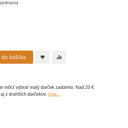
bjednania
ť do košíka
e môcť vybrať malý darček zadarmo. Nad 20 €
 aj z drahších darčekov.
Viac...