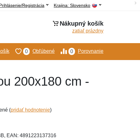
Prihlásenie/Registrácia
Krajina:
Slovensko
Nákupný košík
zatiaľ prázdny
ošík
Obľúbené
Porovnanie
0
0
vou 200x180 cm -
ené (
pridať hodnotenie
)
3B, EAN: 4891223137316