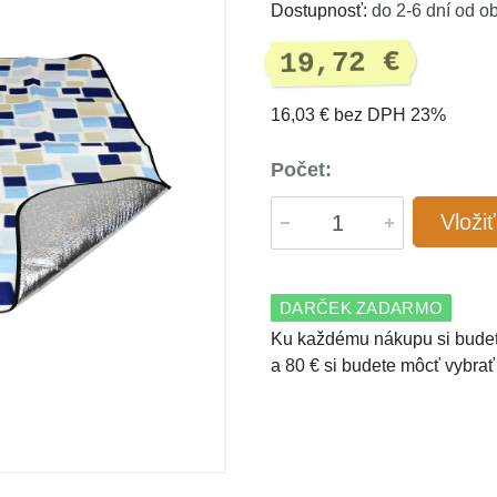
Dostupnosť:
do 2-6 dní od o
19,72 €
16,03 € bez DPH 23%
Počet:
Vloži
DARČEK ZADARMO
Ku každému nákupu si budet
a 80 € si budete môcť vybrať