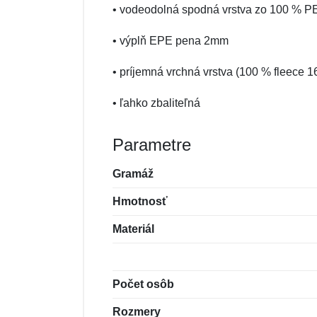
• vodeodolná spodná vrstva zo 100 % P
• výplň EPE pena 2mm
• príjemná vrchná vrstva (100 % fleece 
• ľahko zbaliteľná
Parametre
Gramáž
Hmotnosť
Materiál
Počet osôb
Rozmery