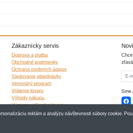
Meno:
E-mail:
*
*
E-mail:
*
Zákaznícky servis
Nov
Doprava a platba
Chcet
Obchodné podmienky
zľavá
Ochrana osobných údajov
E-mai
Sledovanie objednávky
Vernostný program
Vrátenie tovaru
Sme a
Výhody nákupu
Výmena veľkosti a tovaru
Viac informácií...
rsonalizáciu reklám a analýzu návštevnosti súbory cookie. Pou
akup.sk
&
NetIQ
. Všetky práva vyhradené.