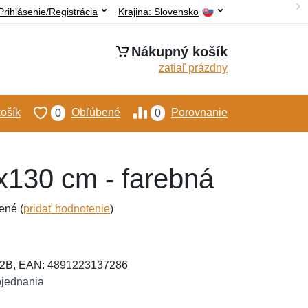
Prihlásenie/Registrácia
Krajina:
Slovensko
Nákupný košík
zatiaľ prázdny
ošík
Obľúbené
Porovnanie
0
0
0x130 cm - farebná
ené (
pridať hodnotenie
)
2B, EAN: 4891223137286
bjednania