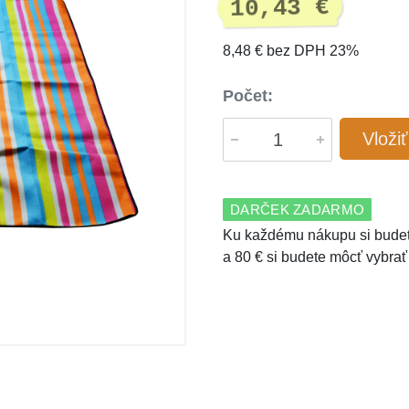
10,43 €
8,48 € bez DPH 23%
Počet:
Vloži
DARČEK ZADARMO
Ku každému nákupu si budet
a 80 € si budete môcť vybrať