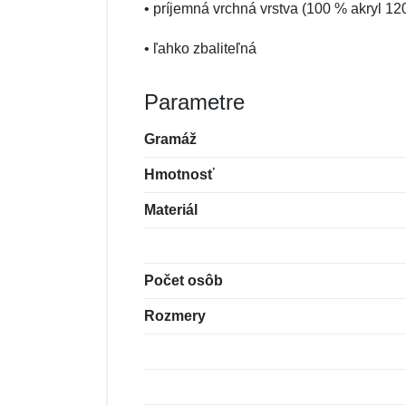
• príjemná vrchná vrstva (100 % akryl 1
• ľahko zbaliteľná
Parametre
Gramáž
Hmotnosť
Materiál
Počet osôb
Rozmery