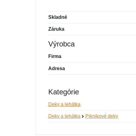
Skladné
Záruka
Výrobca
Firma
Adresa
Kategórie
Deky a lehátka
Deky a lehátka
Piknikové deky
Nová recenzia
Nová otázka