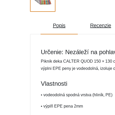
Popis
Recenzie
Určenie: Nezáleží na pohla
Piknik deka CALTER QUOD 150 × 130 cm, 
výplni EPE peny je vodeodolná, izoluje o
Vlastnosti
• vodeodolná spodná vrstva (hliník, PE)
• výplň EPE pena 2mm