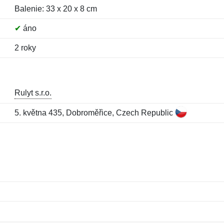
Balenie: 33 x 20 x 8 cm
✔
áno
2 roky
Rulyt s.r.o.
5. května 435, Dobroměřice, Czech Republic