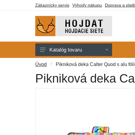
Zákaznícky servis
Výhody nákupu
Doprava a plat
Katalóg tovaru
Hojdacie siete
Úvod
Pikniková deka Calter Quod s alu fól
Hojdacie kreslá
Pikniková deka Cal
Stojany
Deky a lehátka
Montážne prvky
Darčekové poukazy
Výpredaj