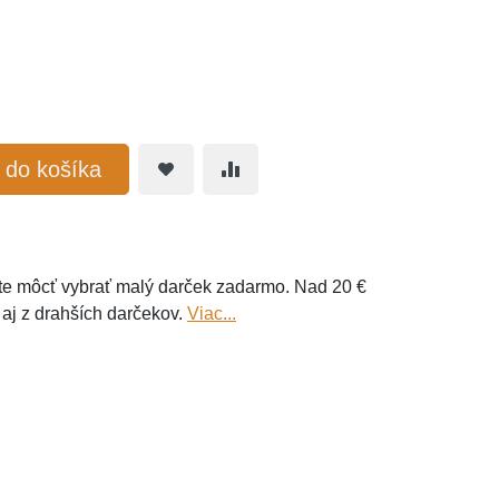
ť do košíka
e môcť vybrať malý darček zadarmo. Nad 20 €
 aj z drahších darčekov.
Viac...