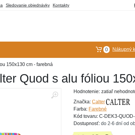
ba
Sledovanie objednávky
Kontakty
Nákupný k
0
iou 150x130 cm - farebná
ter Quod s alu fóliou 15
Hodnotenie:
zatiaľ nehodnot
Značka:
Calter
Farba:
Farebné
Kód tovaru: C-DEK3-QUOD-
Dostupnosť:
do 2-6 dní od o