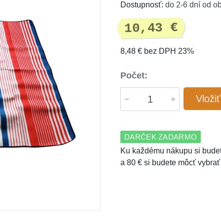
Dostupnosť:
do 2-6 dní od o
10,43 €
8,48 € bez DPH 23%
Počet:
Vloži
DARČEK ZADARMO
Ku každému nákupu si budet
a 80 € si budete môcť vybrať