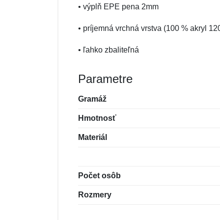
• výplň EPE pena 2mm
• príjemná vrchná vrstva (100 % akryl 1
• ľahko zbaliteľná
Parametre
Gramáž
Hmotnosť
Materiál
Počet osôb
Rozmery