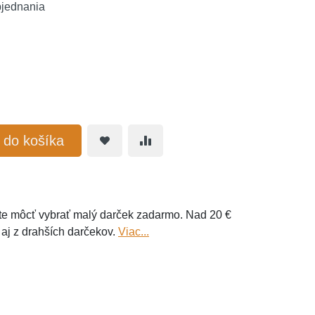
bjednania
ť do košíka
e môcť vybrať malý darček zadarmo. Nad 20 €
 aj z drahších darčekov.
Viac...