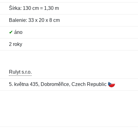
Šírka: 130 cm = 1,30 m
Balenie: 33 x 20 x 8 cm
✔
áno
2 roky
Rulyt s.r.o.
5. května 435, Dobroměřice, Czech Republic