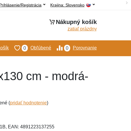
Prihlásenie/Registrácia
Krajina:
Slovensko
Nákupný košík
zatiaľ prázdny
ošík
Obľúbené
Porovnanie
0
0
0x130 cm - modrá-
ené (
pridať hodnotenie
)
1B, EAN: 4891223137255