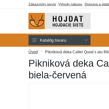
Zákaznícky servis
Výhody nákupu
Doprava a plat
Katalóg tovaru
Hojdacie siete
Úvod
Pikniková deka Calter Quod s alu fó
Hojdacie kreslá
Pikniková deka Cal
Stojany
biela-červená
Deky a lehátka
Montážne prvky
Darčekové poukazy
Výpredaj