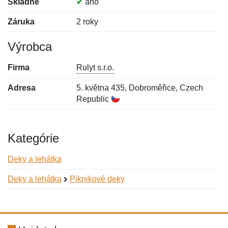
Skladné
✔
áno
Záruka
2 roky
Výrobca
Firma
Rulyt s.r.o.
Adresa
5. května 435, Dobroměřice, Czech
Republic
Kategórie
Deky a lehátka
Deky a lehátka
Piknikové deky
Nová recenzia
Nová otázka
Hodnotenie:
Meno:
*
*