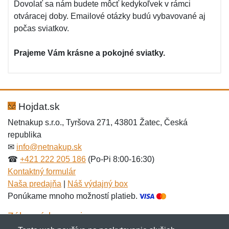
Dovolať sa nám budete môcť kedykoľvek v rámci
otváracej doby. Emailové otázky budú vybavované aj
počas sviatkov.
Prajeme Vám krásne a pokojné sviatky.
Hojdat.sk
Netnakup s.r.o., Tyršova 271, 43801 Žatec, Česká
republika
✉
info@netnakup.sk
☎
+421 222 205 186
(Po-Pi 8:00-16:30)
Kontaktný formulár
Naša predajňa
|
Náš výdajný box
Ponúkame mnoho možností platieb.
Zákaznícky servis