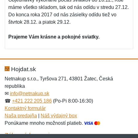
máme všetko skladom, tak od nás odídu v stredu 27.12.
Do konca roka 2017 od nás zásielky odídu tiež vo
štvrtok 28.12. a piatok 29.12.
Prajeme Vám krásne a pokojné sviatky.
Hojdat.sk
Netnakup s.r.o., Tyršova 271, 43801 Žatec, Česká
republika
✉
info@netnakup.sk
☎
+421 222 205 186
(Po-Pi 8:00-16:30)
Kontaktný formulár
Naša predajňa
|
Náš výdajný box
Ponúkame mnoho možností platieb.
Zákaznícky servis