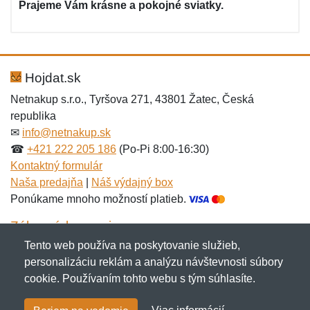
Prajeme Vám krásne a pokojné sviatky.
Hojdat.sk
Netnakup s.r.o., Tyršova 271, 43801 Žatec, Česká
republika
✉
info@netnakup.sk
☎
+421 222 205 186
(Po-Pi 8:00-16:30)
Kontaktný formulár
Naša predajňa
|
Náš výdajný box
Ponúkame mnoho možností platieb.
Zákaznícky servis
Tento web používa na poskytovanie služieb,
Novinky emailom
personalizáciu reklám a analýzu návštevnosti súbory
cookie. Používaním tohto webu s tým súhlasíte.
Copyright © 2007-2026 (19 rokov s vami)
Netnakup.sk
&