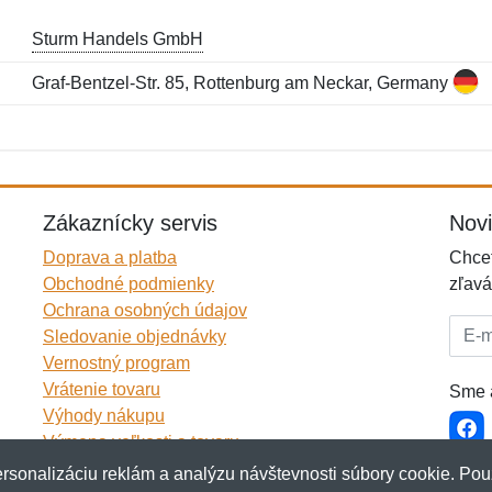
Sturm Handels GmbH
Graf-Bentzel-Str. 85, Rottenburg am Neckar, Germany
Meno:
E-mail:
*
*
E-mail:
*
Zákaznícky servis
Nov
Doprava a platba
Chcet
Obchodné podmienky
zľavá
Ochrana osobných údajov
E-mai
Sledovanie objednávky
Vernostný program
Vrátenie tovaru
Sme a
Výhody nákupu
Výmena veľkosti a tovaru
Viac informácií...
rsonalizáciu reklám a analýzu návštevnosti súbory cookie. Pou