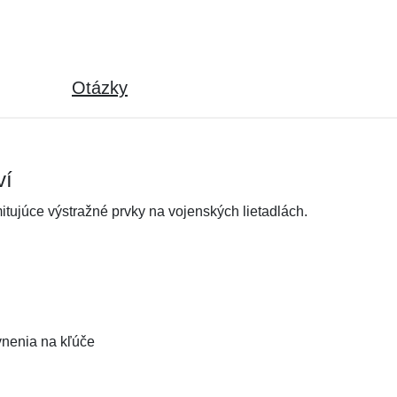
Otázky
ví
itujúce výstražné prvky na vojenských lietadlách.
vnenia na kľúče