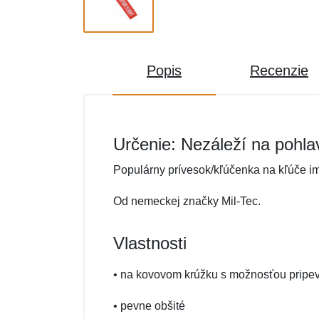
Popis
Recenzie
Určenie: Nezáleží na pohla
Populárny prívesok/kľúčenka na kľúče im
Od nemeckej značky Mil-Tec.
Vlastnosti
• na kovovom krúžku s možnosťou pripe
• pevne obšité