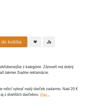
ť do košíka
ajobľúbenejšie z kategórie. Zároveň má dobrý
aň takmer žiadne reklamácie.
e môcť vybrať malý darček zadarmo. Nad 20 €
 aj z drahších darčekov.
Viac...