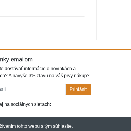
inky emailom
e dostávať informácie o novinkách a
ch? A navyše 3% zľavu na váš prvý nákup?
l:
Prihlásiť
j na sociálnych sieťach:
žívaním tohto webu s tým súhlasíte.