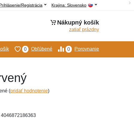
Prihlásenie/Registrácia
Krajina:
Slovensko
Nákupný košík
zatiaľ prázdny
ošík
Obľúbené
Porovnanie
0
0
rvený
ené (
pridať hodnotenie
)
: 4046872186363