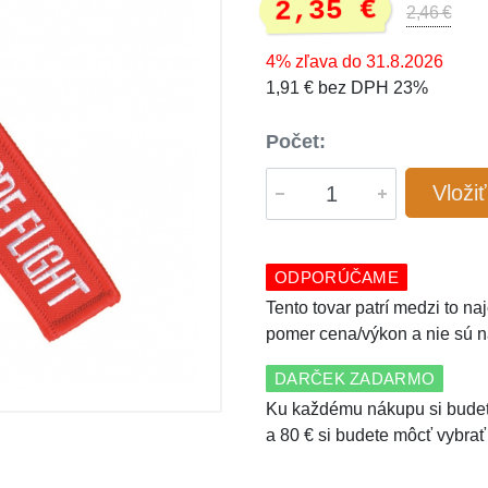
2,35 €
2,46 €
4% zľava do 31.8.2026
1,91 € bez DPH 23%
Počet:
Vloži
ODPORÚČAME
Tento tovar patrí medzi to n
pomer cena/výkon a nie sú n
DARČEK ZADARMO
Ku každému nákupu si budet
a 80 € si budete môcť vybrať