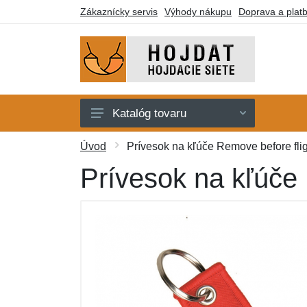
Zákaznícky servis
Výhody nákupu
Doprava a plat
Katalóg tovaru
Hojdacie siete
Úvod
Prívesok na kľúče Remove before flig
Hojdacie kreslá
Prívesok na kľúče 
Stojany
Deky a lehátka
Montážne prvky
Darčekové poukazy
Výpredaj