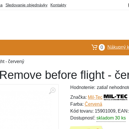
ba
Sledovanie objednávky
Kontakty
Nákupný k
0
ht - červený
Remove before flight - če
Hodnotenie:
zatiaľ nehodnot
Značka:
Mil-Tec
Farba:
Červená
Kód tovaru: 15901009, EAN
Dostupnosť:
skladom 30 ks