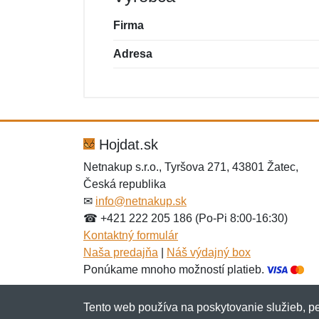
Firma
Adresa
Nová recenzia
Nová otázka
Hodnotenie:
Meno:
*
*
Hojdat.sk
Netnakup s.r.o., Tyršova 271, 43801 Žatec,
Česká republika
Správa
Správa
*
*
✉
info@netnakup.sk
☎ +421 222 205 186 (Po-Pi 8:00-16:30)
Kontaktný formulár
Naša predajňa
|
Náš výdajný box
Ponúkame mnoho možností platieb.
Tento web používa na poskytovanie služieb, pe