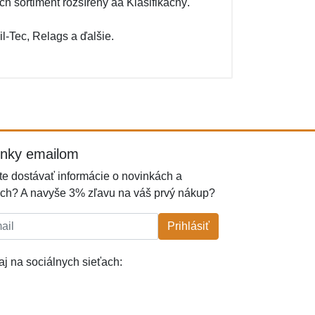
h sortiment rozšírený aa Klasifikačný.
-Tec, Relags a ďalšie.
inky emailom
e dostávať informácie o novinkách a
ch? A navyše 3% zľavu na váš prvý nákup?
l:
Prihlásiť
j na sociálnych sieťach: