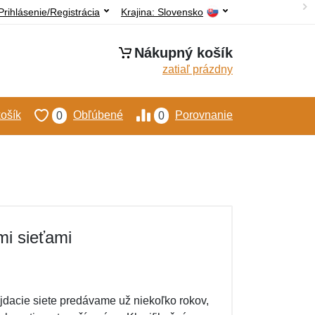
Prihlásenie/Registrácia
Krajina:
Slovensko
Nákupný košík
zatiaľ prázdny
ošík
Obľúbené
Porovnanie
0
0
mi sieťami
jdacie siete predávame už niekoľko rokov,