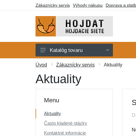
Zákaznícky servis
Výhody nákupu
Doprava a plat
Katalóg tovaru
Hojdacie siete
Úvod
Zákaznícky servis
Aktuality
Hojdacie kreslá
Aktuality
Stojany
Deky a lehátka
Menu
S
Montážne prvky
Aktuality
D
Darčekové poukazy
Často kladené otázky
Výpredaj
N
Kontaktné informácie