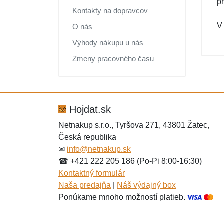
p
Kontakty na dopravcov
V
O nás
Výhody nákupu u nás
Zmeny pracovného času
Hojdat.sk
Netnakup s.r.o., Tyršova 271, 43801 Žatec,
Česká republika
✉
info@netnakup.sk
☎ +421 222 205 186 (Po-Pi 8:00-16:30)
Kontaktný formulár
Naša predajňa
|
Náš výdajný box
Ponúkame mnoho možností platieb.