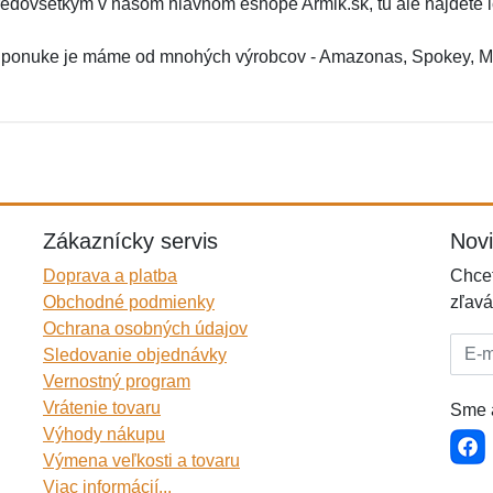
redovšetkým v našom hlavnom eshope Armik.sk, tu ale nájdete ic
 ponuke je máme od mnohých výrobcov - Amazonas, Spokey, Mil
Zákaznícky servis
Nov
Doprava a platba
Chcet
Obchodné podmienky
zľavá
Ochrana osobných údajov
E-mai
Sledovanie objednávky
Vernostný program
Vrátenie tovaru
Sme a
Výhody nákupu
Výmena veľkosti a tovaru
Viac informácií...