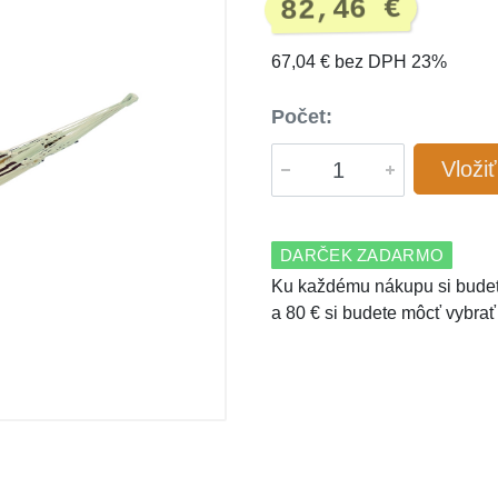
82,46 €
67,04 € bez DPH 23%
Počet:
Vloži
DARČEK ZADARMO
Ku každému nákupu si budet
a 80 € si budete môcť vybrať