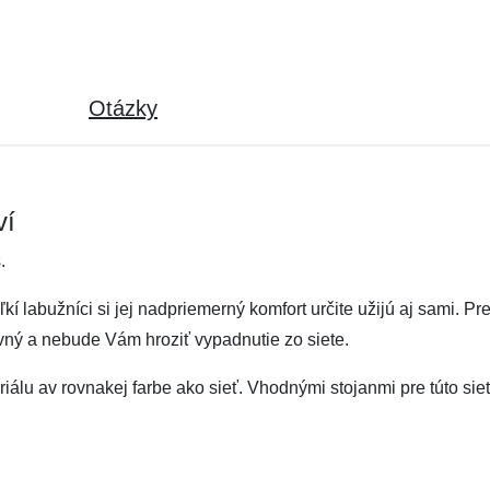
Otázky
ví
.
kí labužníci si jej nadpriemerný komfort určite užijú aj sami. P
vný a nebude Vám hroziť vypadnutie zo siete.
iálu av rovnakej farbe ako sieť. Vhodnými stojanmi pre túto si