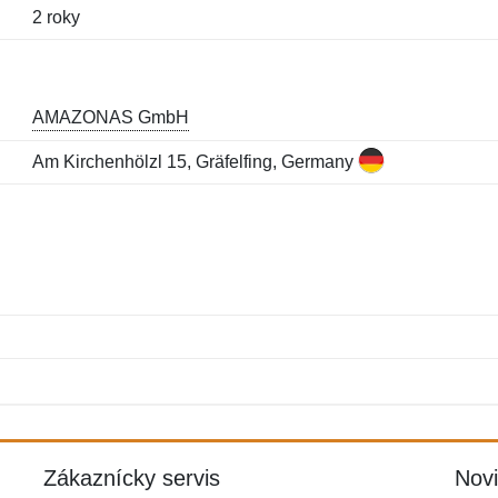
2 roky
AMAZONAS GmbH
Am Kirchenhölzl 15, Gräfelfing, Germany
Meno:
E-mail:
*
*
E-mail:
*
Zákaznícky servis
Nov