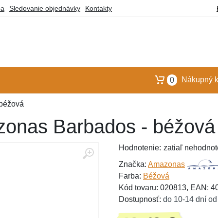
ba
Sledovanie objednávky
Kontakty
Nákupný k
0
 béžová
zonas Barbados - béžová
Hodnotenie:
zatiaľ nehodnot
Značka:
Amazonas
Farba:
Béžová
Kód tovaru: 020813, EAN: 
Dostupnosť:
do 10-14 dní od