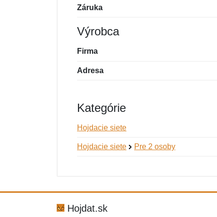
Záruka
Výrobca
Firma
Adresa
Kategórie
Hojdacie siete
Hojdacie siete
Pre 2 osoby
Nová recenzia
Nová otázka
Hodnotenie:
Meno:
*
*
Hojdat.sk