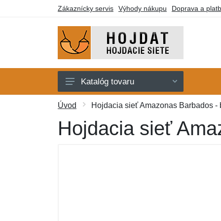
Zákaznícky servis
Výhody nákupu
Doprava a plat
Katalóg tovaru
Hojdacie siete
Úvod
Hojdacia sieť Amazonas Barbados -
Hojdacie kreslá
Hojdacia sieť Ama
Stojany
Deky a lehátka
Montážne prvky
Darčekové poukazy
Výpredaj