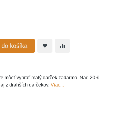
ť do košíka
e môcť vybrať malý darček zadarmo. Nad 20 €
 aj z drahších darčekov.
Viac...