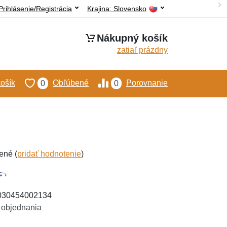
Prihlásenie/Registrácia
Krajina:
Slovensko
Nákupný košík
zatiaľ prázdny
ošík
Obľúbené
Porovnanie
0
0
ené (
pridať hodnotenie
)
4030454002134
 objednania