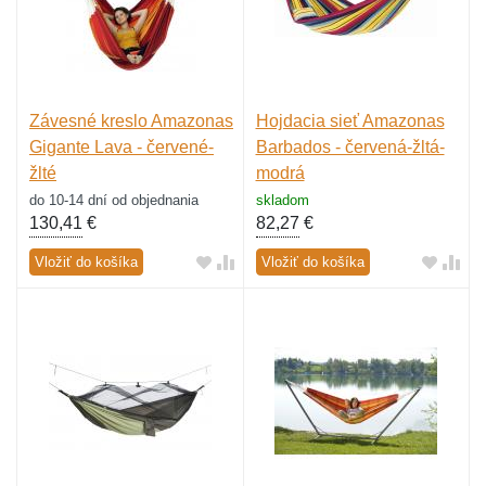
Závesné kreslo Amazonas
Hojdacia sieť Amazonas
Gigante Lava - červené-
Barbados - červená-žltá-
žlté
modrá
do 10-14 dní od objednania
skladom
130,41
€
82,27
€
Vložiť do košíka
Vložiť do košíka