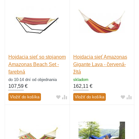
Hojdacia sieť so stojanom
Hojdacia sieť Amazonas
Amazonas Beach Set -
Gigante Lava - červená-
farebná
žltá
do 10-14 dní od objednania
skladom
107,59
€
162,11
€
Vložiť do košíka
Vložiť do košíka