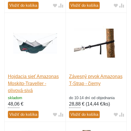
Vložiť do košíka
Vložiť do košíka
Hojdacia sieť Amazonas
Závesný prvok Amazonas
Moskito-Traveller -
T-Strap - čierny
olivová-sivá
skladom
do 10-14 dní od objednania
48,06
€
28,88
€ (
14,44 €/ks
)
Vložiť do košíka
Vložiť do košíka