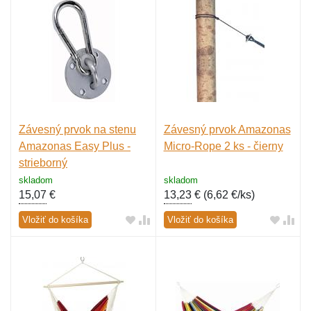
Závesný prvok na stenu
Závesný prvok Amazonas
Amazonas Easy Plus -
Micro-Rope 2 ks - čierny
strieborný
skladom
skladom
15,07
€
13,23
€ (
6,62 €/ks
)
Vložiť do košíka
Vložiť do košíka