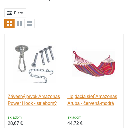
Filtre
Závesný prvok Amazonas
Hojdacia sieť Amazonas
Power Hook - strieborný
Aruba - červená-modrá
skladom
skladom
28,67
€
44,72
€