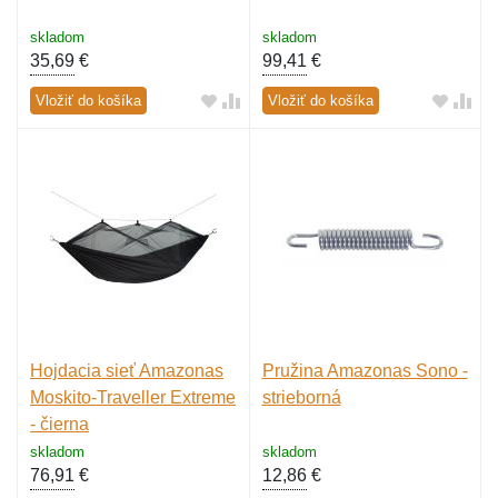
skladom
skladom
35,69
€
99,41
€
Vložiť do košíka
Vložiť do košíka
Hojdacia sieť Amazonas
Pružina Amazonas Sono -
Moskito-Traveller Extreme
strieborná
- čierna
skladom
skladom
76,91
€
12,86
€