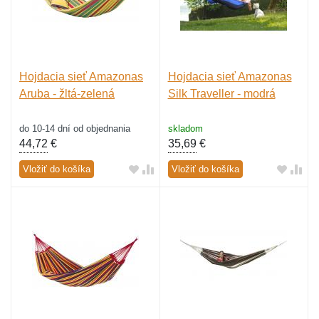
Hojdacia sieť Amazonas
Hojdacia sieť Amazonas
Aruba - žltá-zelená
Silk Traveller - modrá
do 10-14 dní od objednania
skladom
44,72
€
35,69
€
Vložiť do košíka
Vložiť do košíka