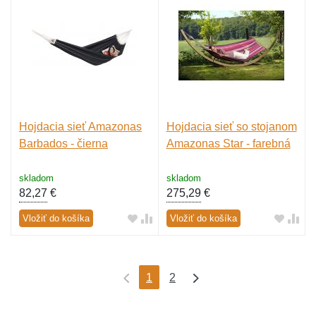
Hojdacia sieť Amazonas
Hojdacia sieť so stojanom
Barbados - čierna
Amazonas Star - farebná
skladom
skladom
82,27
€
275,29
€
Vložiť do košíka
Vložiť do košíka
1
2