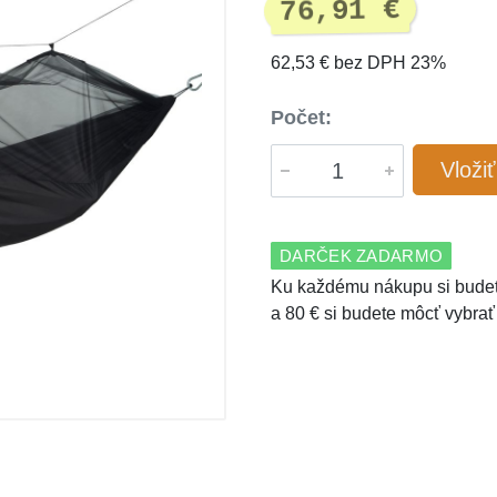
76,91 €
62,53 € bez DPH 23%
Počet:
Vloži
DARČEK ZADARMO
Ku každému nákupu si budet
a 80 € si budete môcť vybrať