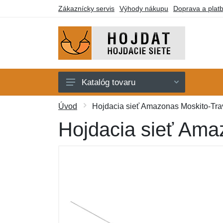
Zákaznícky servis
Výhody nákupu
Doprava a plat
Katalóg tovaru
Hojdacie siete
Úvod
Hojdacia sieť Amazonas Moskito-Trav
Hojdacie kreslá
Hojdacia sieť Amaz
Stojany
Deky a lehátka
Montážne prvky
Darčekové poukazy
Výpredaj