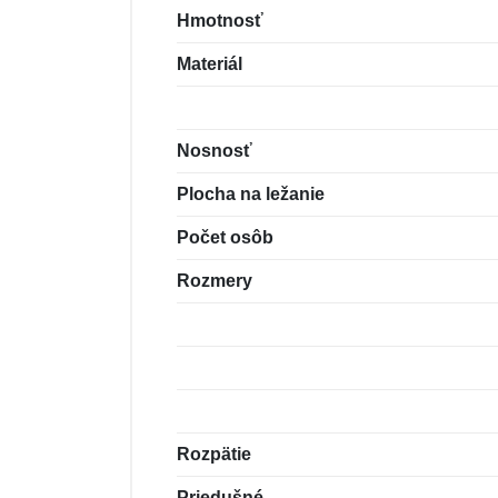
Hmotnosť
Materiál
Nosnosť
Plocha na ležanie
Počet osôb
Rozmery
Rozpätie
Priedušné