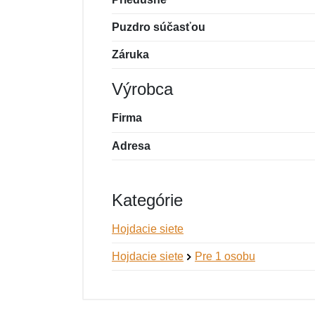
Puzdro súčasťou
Záruka
Výrobca
Firma
Adresa
Kategórie
Hojdacie siete
Hojdacie siete
Pre 1 osobu
Nová recenzia
Nová otázka