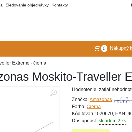
ba
Sledovanie objednávky
Kontakty
Nákupný k
0
eller Extreme - čierna
onas Moskito-Traveller E
Hodnotenie:
zatiaľ nehodnot
Značka:
Amazonas
Farba:
Čierna
Kód tovaru: 020670, EAN: 
Dostupnosť:
skladom 2 ks