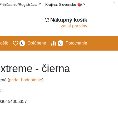
Prihlásenie/Registrácia
Krajina:
Slovensko
Nákupný košík
zatiaľ prázdny
ošík
Obľúbené
Porovnanie
0
0
xtreme - čierna
ené (
pridať hodnotenie
)
4030454005357