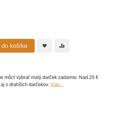
ť do košíka
e môcť vybrať malý darček zadarmo. Nad 20 €
 aj z drahších darčekov.
Viac...