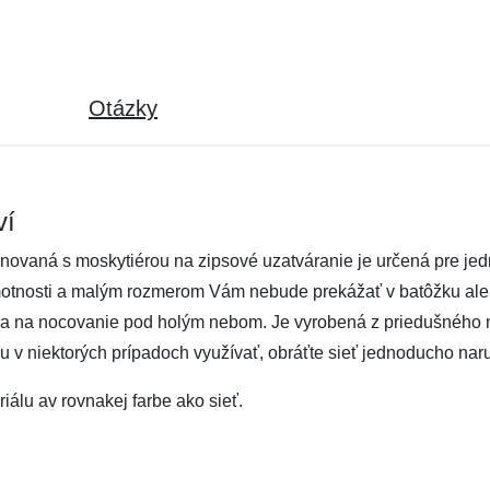
Otázky
ví
binovaná s moskytiérou na zipsové uzatváranie je určená pre j
motnosti a malým rozmerom Vám nebude prekážať v batôžku ale
ia na nocovanie pod holým nebom. Je vyrobená z priedušného 
v niektorých prípadoch využívať, obráťte sieť jednoducho nar
iálu av rovnakej farbe ako sieť.