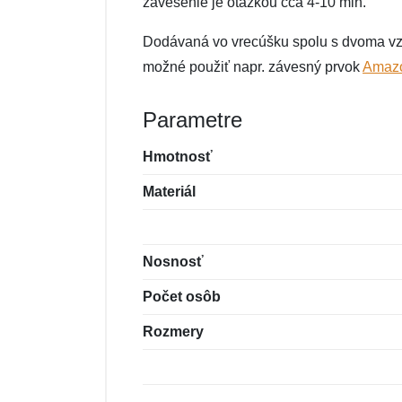
zavesenie je otázkou cca 4-10 min.
Dodávaná vo vrecúšku spolu s dvoma vzp
možné použiť napr. závesný prvok
Amazo
Parametre
Hmotnosť
Materiál
Nosnosť
Počet osôb
Rozmery