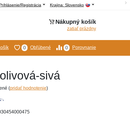
Prihlásenie/Registrácia
Krajina:
Slovensko
Nákupný košík
zatiaľ prázdny
ošík
Obľúbené
Porovnanie
0
0
olivová-sivá
ené (
pridať hodnotenie
)
4030454000475