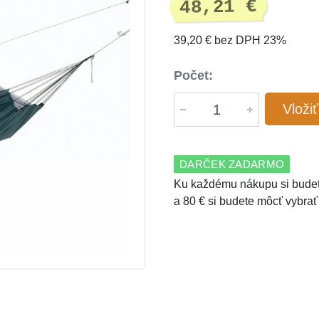
48,21 €
39,20 € bez DPH 23%
Počet:
Vloži
DARČEK ZADARMO
Ku každému nákupu si budet
a 80 € si budete môcť vybrať