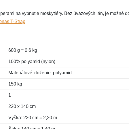
erami na vypnutie moskytiéry. Bez úväzových lán, je možné do
nas T-Strap
.
600 g = 0,6 kg
100% polyamid (nylon)
Materiálové zloženie: polyamid
150 kg
1
220 x 140 cm
Výška: 220 cm = 2,20 m
Šírka: 140 cm = 1,40 m