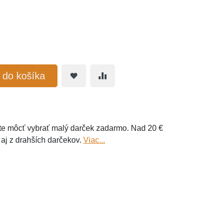
ť do košíka
e môcť vybrať malý darček zadarmo. Nad 20 €
 aj z drahších darčekov.
Viac...