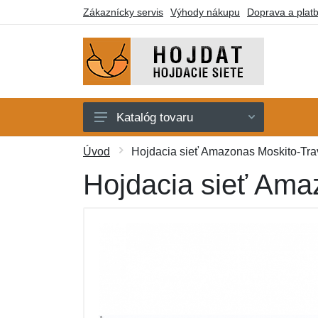
Zákaznícky servis
Výhody nákupu
Doprava a plat
Katalóg tovaru
Hojdacie siete
Úvod
Hojdacia sieť Amazonas Moskito-Trave
Hojdacie kreslá
Hojdacia sieť Amaz
Stojany
Deky a lehátka
Montážne prvky
Darčekové poukazy
Výpredaj