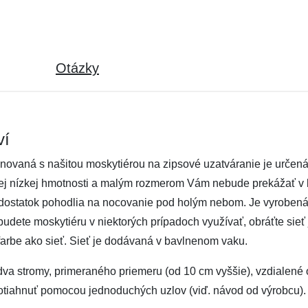
Otázky
ví
binovaná s našitou moskytiérou na zipsové uzatváranie je určen
j nízkej hmotnosti a malým rozmerom Vám nebude prekážať v b
dostatok pohodlia na nocovanie pod holým nebom. Je vyrobená
ete moskytiéru v niektorých prípadoch využívať, obráťte sieť 
farbe ako sieť. Sieť je dodávaná v bavlnenom vaku.
si dva stromy, primeraného priemeru (od 10 cm vyššie), vzdialené
otiahnuť pomocou jednoduchých uzlov (viď. návod od výrobcu).