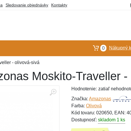
ba
Sledovanie objednávky
Kontakty
Nákupný k
0
ller - olivová-sivá
onas Moskito-Traveller - 
Hodnotenie:
zatiaľ nehodnot
Značka:
Amazonas
Farba:
Olivová
Kód tovaru: 020650, EAN: 
Dostupnosť:
skladom 1 ks