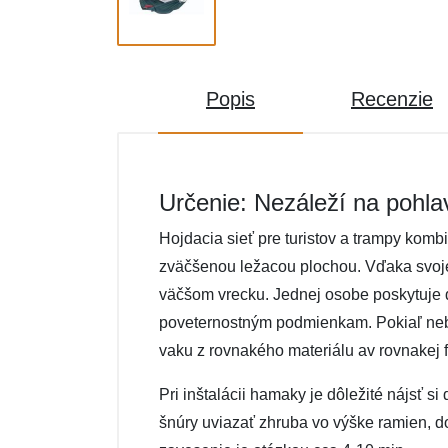
Popis
Recenzie
Určenie: Nezáleží na pohla
Hojdacia sieť pre turistov a trampy kom
zväčšenou ležacou plochou. Vďaka svoje
väčšom vrecku. Jednej osobe poskytuje 
poveternostným podmienkam. Pokiaľ nebud
vaku z rovnakého materiálu av rovnakej 
Pri inštalácii hamaky je dôležité nájsť 
šnúry uviazať zhruba vo výške ramien, d