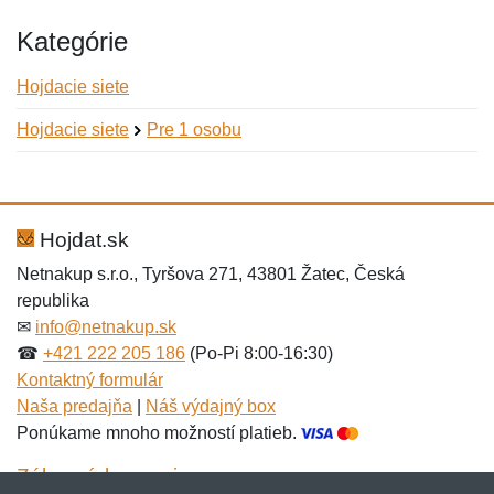
Kategórie
Hojdacie siete
Hojdacie siete
Pre 1 osobu
Nová recenzia
Nová otázka
Hodnotenie:
Meno:
*
*
Hojdat.sk
Netnakup s.r.o., Tyršova 271, 43801 Žatec, Česká
republika
Meno:
E-mail:
*
*
✉
info@netnakup.sk
☎
+421 222 205 186
(Po-Pi 8:00-16:30)
Kontaktný formulár
Naša predajňa
|
Náš výdajný box
E-mail:
*
Ponúkame mnoho možností platieb.
Správa
*
Zákaznícky servis