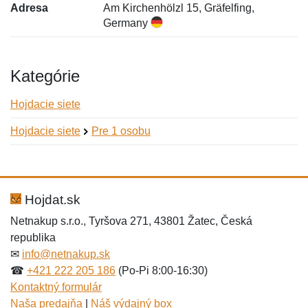
Adresa
Am Kirchenhölzl 15, Gräfelfing,
Germany
Kategórie
Hojdacie siete
Hojdacie siete
Pre 1 osobu
Nová recenzia
Nová otázka
Hodnotenie:
Meno:
*
*
Hojdat.sk
Netnakup s.r.o., Tyršova 271, 43801 Žatec, Česká
republika
Meno:
E-mail:
*
*
✉
info@netnakup.sk
☎
+421 222 205 186
(Po-Pi 8:00-16:30)
Kontaktný formulár
Naša predajňa
|
Náš výdajný box