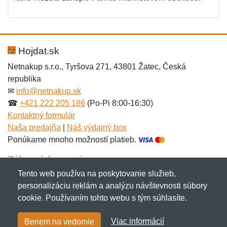
Hojdat.sk
Netnakup s.r.o., Tyršova 271, 43801 Žatec, Česká
republika
✉
info@netnakup.sk
☎
+421 222 205 186
(Po-Pi 8:00-16:30)
Kontaktný formulár
Naša predajňa
|
Náš výdajný box
Ponúkame mnoho možností platieb.
Zákaznícky servis
Tento web používa na poskytovanie služieb,
Novinky emailom
personalizáciu reklám a analýzu návštevnosti súbory
cookie. Používaním tohto webu s tým súhlasíte.
Copyright © 2007-2026 (19 rokov s vami)
Netnakup.sk
&
Viac informácií
Beriem na vedomie