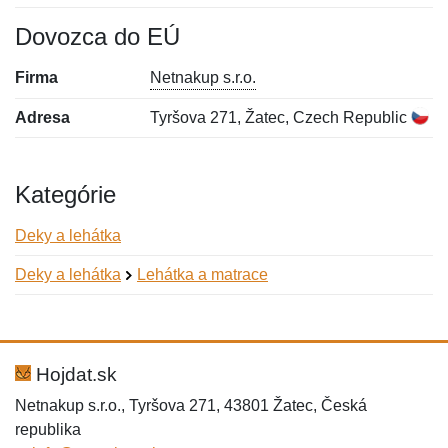
Dovozca do EÚ
Firma
Netnakup s.r.o.
Adresa
Tyršova 271, Žatec, Czech Republic
Kategórie
Deky a lehátka
Deky a lehátka
Lehátka a matrace
Nová recenzia
Nová otázka
Hodnotenie:
Meno:
*
*
Hojdat.sk
Netnakup s.r.o., Tyršova 271, 43801 Žatec, Česká
republika