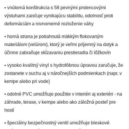
• vnútorná konštrukcia s 58 pevnými prstencovými
výstuhami zaisťuje vynikajúcu stabilitu, odolnosť proti
deformáciám a rovnomerné rozloženie váhy
• horná strana je potiahnutá mäkkým flokovaným
materiálom (velúrom), ktorý je veľmi príjemný na dotyk a
účinne zabraňuje skĺzavaniu prestieradla či lôžkovín
• vysoko kvalitný vinyl s hydrofóbnou úpravou zaručuje, že
zostanete v suchu aj v náročnejších podmienkach (napr. v
kempe alebo pri vode)
• odolné PVC umožňuje použitie v interiéri aj exteriéri - na
záhrade, terase, v kempe alebo ako záložná posteľ pre
hostí
• špeciálny bezpečnostný ventil umožňuje bleskové