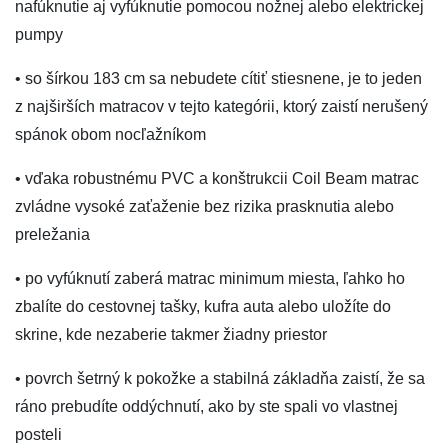
nafúknutie aj vyfúknutie pomocou nožnej alebo elektrickej
pumpy
• so šírkou 183 cm sa nebudete cítiť stiesnene, je to jeden
z najširších matracov v tejto kategórii, ktorý zaistí nerušený
spánok obom nocľažníkom
• vďaka robustnému PVC a konštrukcii Coil Beam matrac
zvládne vysoké zaťaženie bez rizika prasknutia alebo
preležania
• po vyfúknutí zaberá matrac minimum miesta, ľahko ho
zbalíte do cestovnej tašky, kufra auta alebo uložíte do
skrine, kde nezaberie takmer žiadny priestor
• povrch šetrný k pokožke a stabilná základňa zaistí, že sa
ráno prebudíte oddýchnutí, ako by ste spali vo vlastnej
posteli