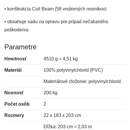
• konštrukcia Coil Beam (58 vnútorných nosníkov)
• obsahuje sadu na opravu pre prípad nečakaného
poškodenia
Parametre
Hmotnosť
4510 g = 4,51 kg
Materiál
100% polyvinylchlorid (PVC)
Materiálové zloženie: polyvinylchlorid
Nosnosť
200 kg
Počet osôb
2
Rozmery
22 x 183 x 203 cm
Dĺžka: 203 cm = 2,03 m