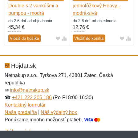
Double s 2 vankúšmi a
jednolôžkový Heavy -
pumpou - modrá
modrá-sivá
do 2-6 dní od objednania
do 2-6 dní od objednania
45,34
€
12,76
€
Vložiť do košíka
Vložiť do košíka
Hojdat.sk
Netnakup s.r.o., Tyršova 271, 43801 Žatec, Česká
republika
✉
info@netnakup.sk
☎
+421 222 205 186
(Po-Pi 8:00-16:30)
Kontaktný formulár
Naša predajňa
|
Náš výdajný box
Ponúkame mnoho možností platieb.
Zákaznícky servis