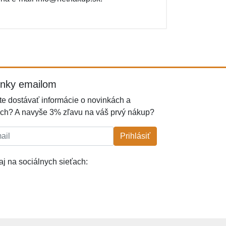
inky emailom
e dostávať informácie o novinkách a
ch? A navyše 3% zľavu na váš prvý nákup?
l:
Prihlásiť
j na sociálnych sieťach: