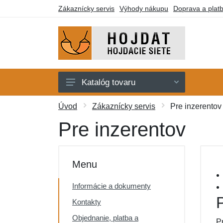
Zákaznícky servis
Výhody nákupu
Doprava a plat
Katalóg tovaru
Hojdacie siete
Úvod
Zákaznícky servis
Pre inzerentov
Hojdacie kreslá
Pre inzerentov
Stojany
Deky a lehátka
Menu
Montážne prvky
Informácie a dokumenty
Darčekové poukazy
Kontakty
Výpredaj
Objednanie, platba a
P