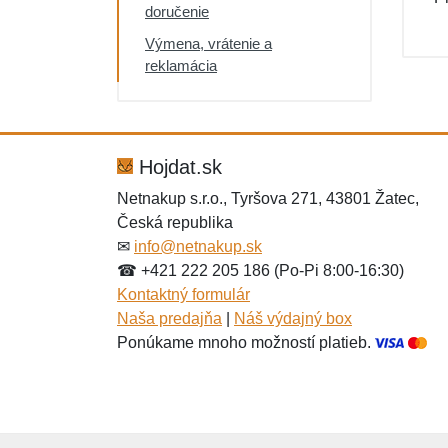
doručenie
Výmena, vrátenie a
reklamácia
Hojdat.sk
Netnakup s.r.o., Tyršova 271, 43801 Žatec,
Česká republika
✉
info@netnakup.sk
☎ +421 222 205 186 (Po-Pi 8:00-16:30)
Kontaktný formulár
Naša predajňa
|
Náš výdajný box
Ponúkame mnoho možností platieb.