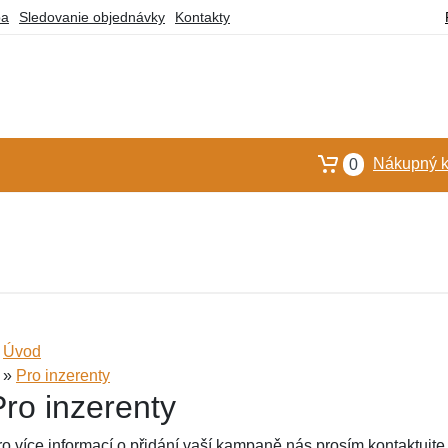
ba
Sledovanie objednávky
Kontakty
Nákupný k
0
Úvod
»
Pro inzerenty
Pro inzerenty
ro více informací o přidání vaší kampaně nás prosím kontaktujt