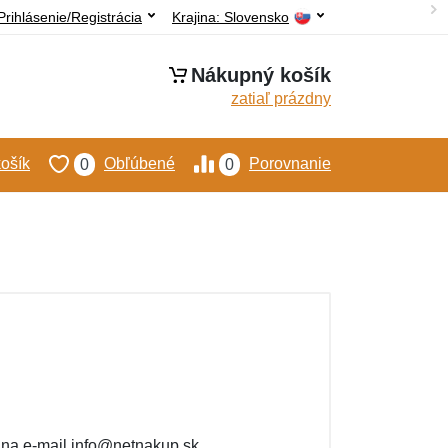
Prihlásenie/Registrácia
Krajina:
Slovensko
Nákupný košík
zatiaľ prázdny
ošík
Obľúbené
Porovnanie
0
0
e na e-mail info@netnakup.sk.