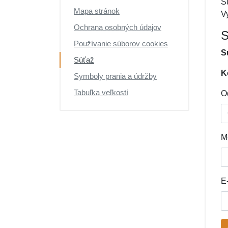
S
Mapa stránok
V
Ochrana osobných údajov
S
Používanie súborov cookies
S
Súťaž
K
Symboly prania a údržby
Tabuľka veľkostí
O
M
E