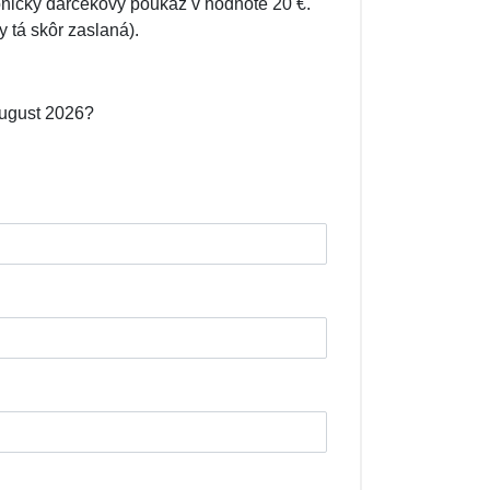
onický darčekový poukaz v hodnote 20 €.
 tá skôr zaslaná).
august 2026?