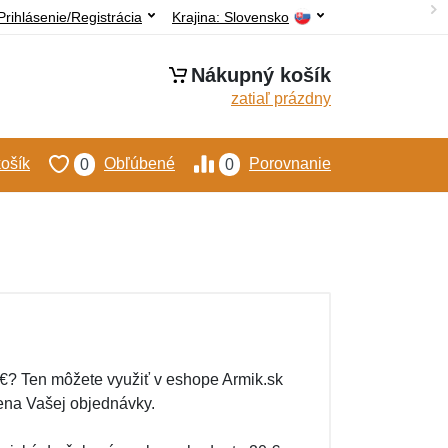
Prihlásenie/Registrácia
Krajina:
Slovensko
Nákupný košík
zatiaľ prázdny
ošík
Obľúbené
Porovnanie
0
0
 €? Ten môžete využiť v eshope Armik.sk
cena Vašej objednávky.