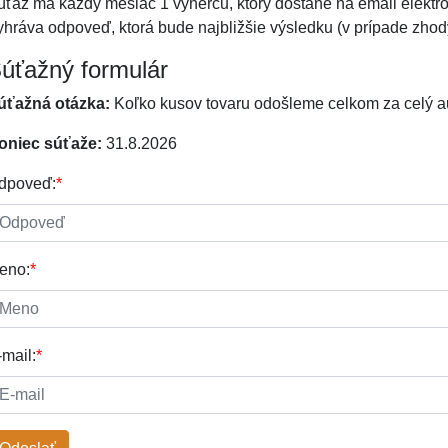
úťaž má každý mesiac 1 výhercu, ktorý dostane na email elektr
yhráva odpoveď, ktorá bude najbližšie výsledku (v prípade zhody
úťažný formulár
úťažná otázka:
Koľko kusov tovaru odošleme celkom za celý 
oniec súťaže:
31.8.2026
dpoveď:
*
eno:
*
-mail:
*