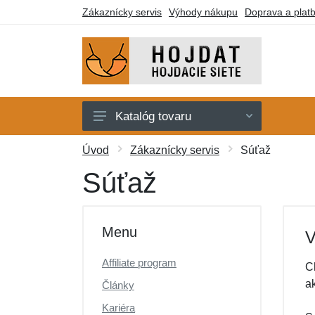
Zákaznícky servis
Výhody nákupu
Doprava a plat
Katalóg tovaru
Hojdacie siete
Úvod
Zákaznícky servis
Súťaž
Hojdacie kreslá
Súťaž
Stojany
Deky a lehátka
Menu
V
Montážne prvky
Affiliate program
C
Darčekové poukazy
a
Články
Výpredaj
Kariéra