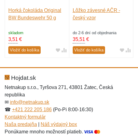
Horká čokoláda Original
Lôžko závesné AČR -
BW Bundeswehr 50 g
český vzor
skladom
do 2-6 dní od objednania
3,51
€
35,51
€
Vložiť do košíka
Vložiť do košíka
Hojdat.sk
Netnakup s.r.o., Tyršova 271, 43801 Žatec, Česká
republika
✉
info@netnakup.sk
☎
+421 222 205 186
(Po-Pi 8:00-16:30)
Kontaktný formulár
Naša predajňa
|
Náš výdajný box
Ponúkame mnoho možností platieb.