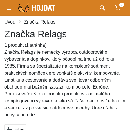
0
Úvod
Značka Relags
Značka Relags
1 produkt (1 stránka)
Značka Relags je nemecký výrobca outdoorového
vybavenia a doplnkov, ktorý pôsobí na trhu už od roku
1985. Firma sa špecializuje na kompletný sortiment
praktických pomôcok pre vonkajšie aktivity, kempovanie,
turistiku a cestovanie a dodáva svoj tovar odborným
obchodom aj bežným zákazníkom po celej Európe.
Ponúka veľmi širokú ponuku produktov - od malého
kempingového vybavenia, ako sú fľaše, riad, nosiče tekutín
a variče, až po väčšie outdoorové potreby, ktoré uľahčia
pobyt v prírode.
Filtre