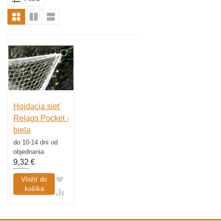
Hojdacia sieť
Relags Pocket -
biela
do 10-14 dní od
objednania
9,32
€
Vložiť do
košíka