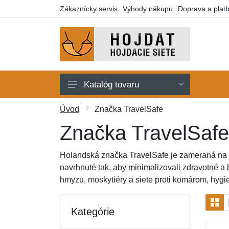
Zákaznícky servis
Výhody nákupu
Doprava a plat
Katalóg tovaru
Hojdacie siete
Úvod
Značka TravelSafe
Hojdacie kreslá
Značka TravelSafe
Stojany
Holandská značka TravelSafe je zameraná na c
Deky a lehátka
navrhnuté tak, aby minimalizovali zdravotné a 
hmyzu, moskytiéry a siete proti komárom, hygi
Montážne prvky
Darčekové poukazy
Kategórie
Výpredaj