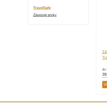
TravelSafe
Závesné prvky
Zá
Tr
do 
39
V