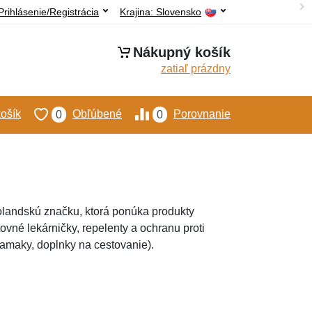
Prihlásenie/Registrácia
Krajina:
Slovensko
Nákupný košík
zatiaľ prázdny
ošík
Obľúbené
Porovnanie
0
0
olandskú značku, ktorá ponúka produkty
ovné lekárničky, repelenty a ochranu proti
hamaky, doplnky na cestovanie).