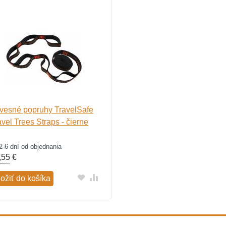
vesné popruhy TravelSafe
avel Trees Straps - čierne
2-6 dní od objednania
,55
€
ložiť do košíka