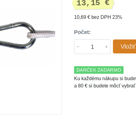
13,15 €
10,69 € bez DPH 23%
Počet:
Vloži
DARČEK ZADARMO
Ku každému nákupu si budet
a 80 € si budete môcť vybrať