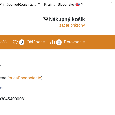
Prihlásenie/Registrácia
Krajina:
Slovensko
Nákupný košík
zatiaľ prázdny
ošík
Obľúbené
Porovnanie
0
0
ý
ené (
pridať hodnotenie
)
4030454000031