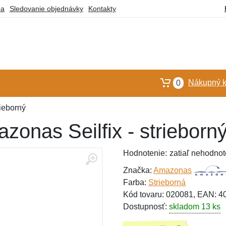
ba
Sledovanie objednávky
Kontakty
Nákupný k
0
ieborný
onas Seilfix - strieborn
Hodnotenie:
zatiaľ nehodnot
Značka:
Amazonas
Farba:
Strieborná
Kód tovaru: 020081, EAN: 
Dostupnosť:
skladom 13 ks