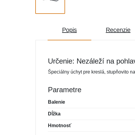
Popis
Recenzie
Určenie: Nezáleží na pohla
Špeciálny úchyt pre kreslá, stupňovito n
Parametre
Balenie
Dĺžka
Hmotnosť