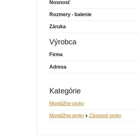
Nosnosť
Rozmery - balenie
Záruka
Výrobca
Firma
Adresa
Kategórie
Montážne prvky
Montážne prvky
Závesné prvky
Nová recenzia
Nová otázka