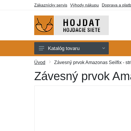
Zákaznícky servis
Výhody nákupu
Doprava a plat
Katalóg tovaru
Hojdacie siete
Úvod
Závesný prvok Amazonas Seilfix - str
Hojdacie kreslá
Závesný prvok Amaz
Stojany
Deky a lehátka
Montážne prvky
Darčekové poukazy
Výpredaj