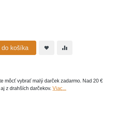
ť do košíka
e môcť vybrať malý darček zadarmo. Nad 20 €
 aj z drahších darčekov.
Viac...