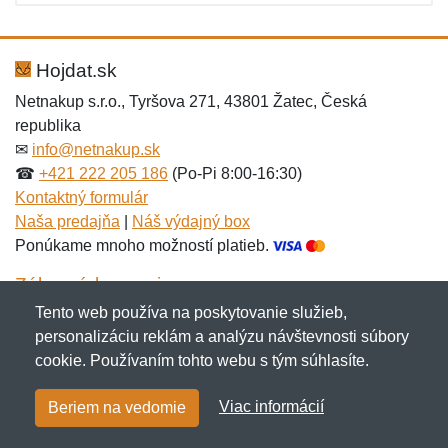
Hojdat.sk
Netnakup s.r.o., Tyršova 271, 43801 Žatec, Česká
republika
✉
info@netnakup.sk
☎
+421 222 205 186
(Po-Pi 8:00-16:30)
Kontaktný formulár
Naša predajňa
|
Náš výdajný box
Ponúkame mnoho možností platieb.
Zákaznícky servis
Tento web používa na poskytovanie služieb,
Novinky emailom
personalizáciu reklám a analýzu návštevnosti súbory
cookie. Používaním tohto webu s tým súhlasíte.
Copyright © 2007-2026 (19 rokov s vami)
Netnakup.sk
&
Viac informácií
Beriem na vedomie
NetIQ
. Všetky práva vyhradené.