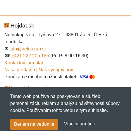
Nová recenzia
Nová otázka
Hodnotenie:
Meno:
*
*
Hojdat.sk
Netnakup s.r.o., Tyršova 271, 43801 Žatec, Česká
republika
Meno:
E-mail:
*
*
✉
info@netnakup.sk
☎
+421 222 205 186
(Po-Pi 8:00-16:30)
Kontaktný formulár
Naša predajňa
|
Náš výdajný box
E-mail:
*
Ponúkame mnoho možností platieb.
Správa
*
Zákaznícky servis
Tento web používa na poskytovanie služieb,
Novinky emailom
personalizáciu reklám a analýzu návštevnosti súbory
Správa
*
cookie. Používaním tohto webu s tým súhlasíte.
Copyright © 2007-2026 (19 rokov s vami)
Netnakup.sk
&
Viac informácií
Beriem na vedomie
NetIQ
. Všetky práva vyhradené.