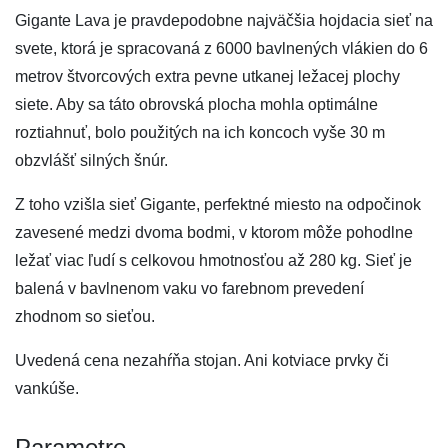
Gigante Lava je pravdepodobne najväčšia hojdacia sieť na
svete, ktorá je spracovaná z 6000 bavlnených vlákien do 6
metrov štvorcových extra pevne utkanej ležacej plochy
siete. Aby sa táto obrovská plocha mohla optimálne
roztiahnuť, bolo použitých na ich koncoch vyše 30 m
obzvlášť silných šnúr.
Z toho vzišla sieť Gigante, perfektné miesto na odpočinok
zavesené medzi dvoma bodmi, v ktorom môže pohodlne
ležať viac ľudí s celkovou hmotnosťou až 280 kg. Sieť je
balená v bavlnenom vaku vo farebnom prevedení
zhodnom so sieťou.
Uvedená cena nezahŕňa stojan. Ani kotviace prvky či
vankúše.
Parametre