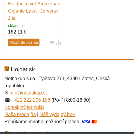
Hojdacia sieť Amazonas
Gigante Lava - červená-
žltá
skladom
162,11
€
Vložiť do košíka
Hojdat.sk
Netnakup s.r.o., Tyršova 271, 43801 Žatec, Česká
republika
✉
info@netnakup.sk
☎
+421 222 205 186
(Po-Pi 8:00-16:30)
Kontaktný formulár
Naša predajňa
|
Náš výdajný box
Ponúkame mnoho možností platieb.
Zákaznícky servis