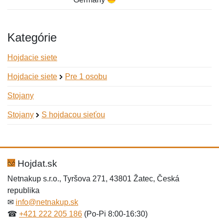
Kategórie
Hojdacie siete
Hojdacie siete
Pre 1 osobu
Stojany
Stojany
S hojdacou sieťou
Nová recenzia
Nová otázka
Hodnotenie:
Meno:
*
*
Hojdat.sk
Netnakup s.r.o., Tyršova 271, 43801 Žatec, Česká
republika
Meno:
E-mail:
*
*
✉
info@netnakup.sk
☎
+421 222 205 186
(Po-Pi 8:00-16:30)