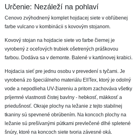
Určenie: Nezáleží na pohlaví
Cenovo zvýhodnený komplet hojdacej siete v obľúbenej
farbe vulcano v kombinácii s kovovým stojanom.
Kovový stojan na hojdacie siete vo farbe čiernej je
vyrobený z oceľových trubiek ošetrených práškovou
farbou. Dodáva sa v demonte. Balené v kartónovej krabici.
Hojdacia sieť pre jednu osobu v prevedení s tyčami. Je
vyrobená zo špeciálneho materiálu EllTex, ktorý je odolný
vode a nepodlieha UV-žiareniu a pritom zachováva všetky
príjemné vlastnosti čistej bavlny - hebkosť, mäkkosť a
priedušnosť. Okraje plochy na ležanie z tejto stabilnej
tkaniny sú spevnené obrúbením. Na koncoch plochy na
ležanie sú prešívanými pútkami prevlečené dlhé spletené
šnúry, ktoré na koncoch siete tvoria závesné oká.