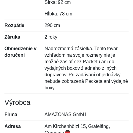
Šírka: 92 cm
Hĺbka: 78 cm
Rozpätie
290 cm
Záruka
2 roky
Obmedzenie v
Nadrozmerná zásielka. Tento tovar
doručení
vzhľadom na svoje rozmery nie je
možné zaslať cez Packetu ani do
výdajných boxov žiadneho z iných
dopravcov. Pri zadávaní objednávky
nebude zobrazená Packeta ani výdajné
boxy.
Výrobca
Firma
AMAZONAS GmbH
Adresa
Am Kirchenhölzl 15, Gräfelfing,
Germany