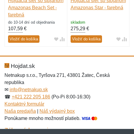
Hojdacia sieť so stojanom
Hojdacia sieť so stojanom
Amazonas Beach Set -
Amazonas Star - farebná
farebná
do 10-14 dní od objednania
skladom
107,59
€
275,29
€
Vložiť do košíka
Vložiť do košíka
Hojdat.sk
Netnakup s.r.o., Tyršova 271, 43801 Žatec, Česká
republika
✉
info@netnakup.sk
☎
+421 222 205 186
(Po-Pi 8:00-16:30)
Kontaktný formulár
Naša predajňa
|
Náš výdajný box
Ponúkame mnoho možností platieb.
Zákaznícky servis