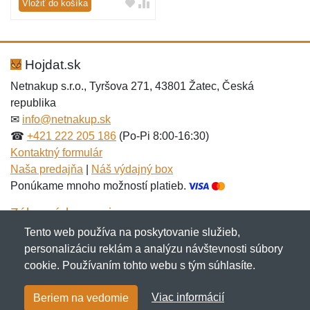
Vložiť do košíka
Hojdat.sk
Netnakup s.r.o., Tyršova 271, 43801 Žatec, Česká
republika
✉
info@netnakup.sk
☎
+421 222 205 186
(Po-Pi 8:00-16:30)
Kontaktný formulár
Naša predajňa
|
Náš výdajný box
Ponúkame mnoho možností platieb.
Zákaznícky servis
Tento web používa na poskytovanie služieb,
Novinky emailom
personalizáciu reklám a analýzu návštevnosti súbory
cookie. Používaním tohto webu s tým súhlasíte.
Copyright © 2007-2026 (19 rokov s vami)
Netnakup.sk
&
Viac informácií
Beriem na vedomie